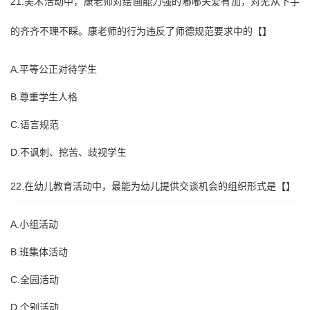
21.美术活动中，康老师对绘画能力强的嘟嘟关爱有加，对无从下手
的齐齐不理不睬。康老师的行为违反了师德规范要求中的【】
A.平等公正对待学生
B.尊重学生人格
C.语言规范
D.不讽刺、挖苦、歧视学生
22.在幼儿教育活动中，最能为幼儿提供交谈机会的组织形式是【】
A.小组活动
B.班集体活动
C.全园活动
D.个别活动