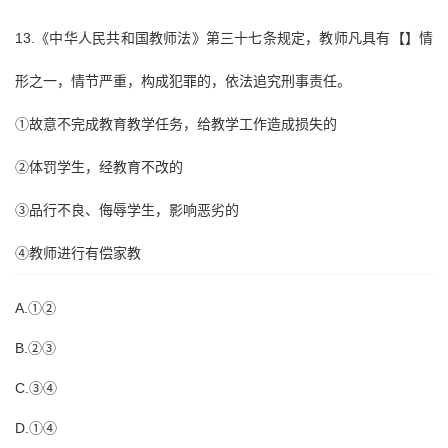
13.《中华人民共和国教师法》第三十七条规定，教师凡具有【】情
形之一，情节严重，构成犯罪的，依法追究刑事责任。
①故意不完成教育教学任务，给教学工作造成损失的
②体罚学生，经教育不改的
③品行不良、侮辱学生，影响恶劣的
④教师进行有偿家教
A.①②
B.②③
C.③④
D.①④