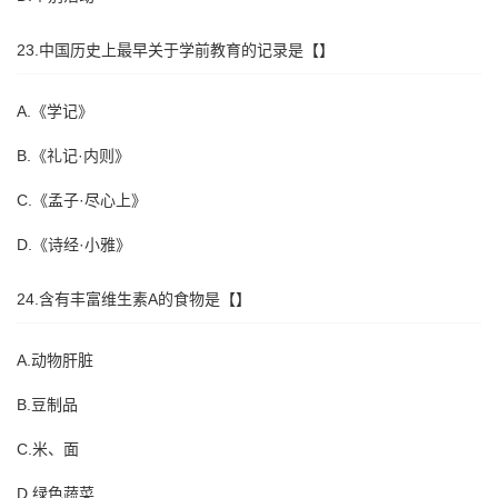
23.中国历史上最早关于学前教育的记录是【】
A.《学记》
B.《礼记·内则》
C.《孟子·尽心上》
D.《诗经·小雅》
24.含有丰富维生素A的食物是【】
A.动物肝脏
B.豆制品
C.米、面
D.绿色蔬菜