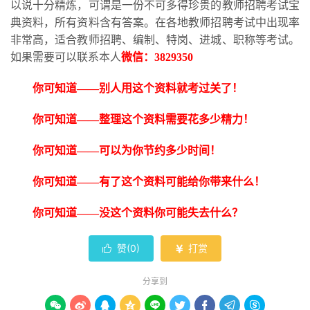
以说十分精炼，可谓是一份不可多得珍贵的教师招聘考试宝
典资料，所有资料含有答案。在各地教师招聘考试中出现率
非常高，适合教师招聘、编制、特岗、进城、职称等考试。
如果需要可以联系本人
微信：
3829350
你可知道
——别人用这个资料就考过关了！
你可知道
——整理这个资料需要花多少精力！
你可知道
——可以为你节约多少时间！
你可知道
——有了这个资料可能给你带来什么！
你可知道
——没这个资料你可能失去什么？
赞(
0
)
打赏


分享到








