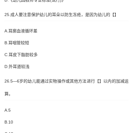
D.《幼儿园教师专业标准(试行)》
25.成人要注意保护幼儿的耳朵以防生冻疮，是因为幼儿的【】
A.耳廓血液循环差
B.耳咽管较短
C.耳皮下脂肪较多
D.外耳道较浅
26.5—6岁的幼儿能通过实物操作或其他方法进行【】以内的加减运
算。
A.5
B.10