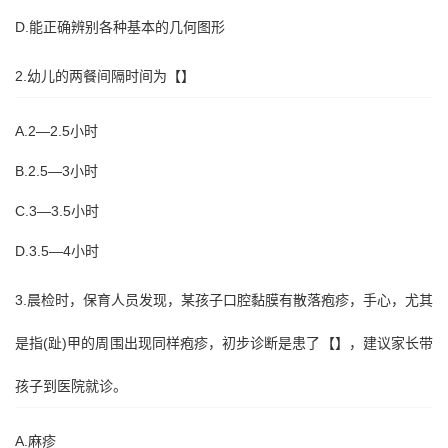
D.能正确辨别各种基本的几何图形
2.幼儿的两餐间隔时间为【】
A.2—2.5小时
B.2.5—3小时
C.3—3.5小时
D.3.5—4小时
3.晨检时，保育人员发现，某孩子口腔黏膜有散落疱疹，手心，尤其
是指(趾)甲的周围出现同样疱疹，初步诊断是患了【】，建议家长带
孩子到医院就诊。
A.麻疹