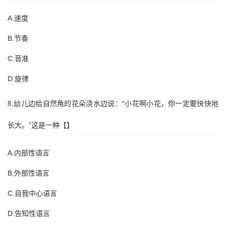
A.速度
B.节奏
C.音准
D.旋律
8.幼儿边给自然角的花朵浇水边说：“小花啊小花，你一定要快快地
长大。”这是一种【】
A.内部性语言
B.外部性语言
C.自我中心语言
D.告知性语言