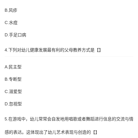
B.风疹
C.水痘
D.手足口病
4.下列对幼儿健康发展最有利的父母教养方式是【】
A.民主型
B.专断型
C.溺爱型
D.忽视型
5.在游戏中，幼儿常常会自发地用唱歌或者舞蹈进行信息的交流与情
感的表达。这体现出了幼儿艺术表现与创造的【】