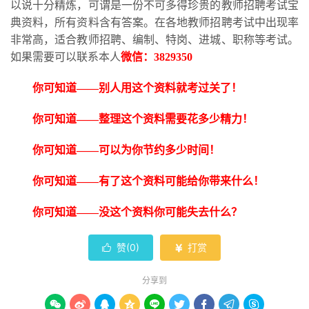
以说十分精炼，可谓是一份不可多得珍贵的教师招聘考试宝
典资料，所有资料含有答案。在各地教师招聘考试中出现率
非常高，适合教师招聘、编制、特岗、进城、职称等考试。
如果需要可以联系本人
微信：
3829350
你可知道
——别人用这个资料就考过关了！
你可知道
——整理这个资料需要花多少精力！
你可知道
——可以为你节约多少时间！
你可知道
——有了这个资料可能给你带来什么！
你可知道
——没这个资料你可能失去什么？
赞(
0
)
打赏


分享到








