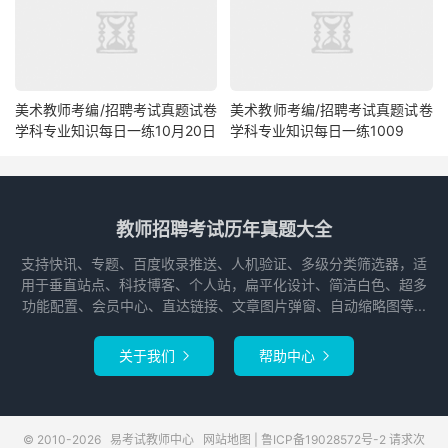
美术教师考编/招聘考试真题试卷
美术教师考编/招聘考试真题试卷
学科专业知识每日一练10月20日
学科专业知识每日一练1009
教师招聘考试历年真题大全
支持快讯、专题、百度收录推送、人机验证、多级分类筛选器，适
用于垂直站点、科技博客、个人站，扁平化设计、简洁白色、超多
功能配置、会员中心、直达链接、文章图片弹窗、自动缩略图等...
关于我们
帮助中心


© 2010-2026
易考试教师中心
网站地图
|
鲁ICP备19028572号-2
请求次