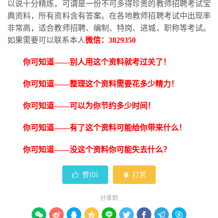
以说十分精炼，可谓是一份不可多得珍贵的教师招聘考试宝
典资料，所有资料含有答案。在各地教师招聘考试中出现率
非常高，适合教师招聘、编制、特岗、进城、职称等考试。
如果需要可以联系本人
微信：
3829350
你可知道
——别人用这个资料就考过关了！
你可知道
——整理这个资料需要花多少精力！
你可知道
——可以为你节约多少时间！
你可知道
——有了这个资料可能给你带来什么！
你可知道
——没这个资料你可能失去什么？
赞(
0
)
打赏


分享到








