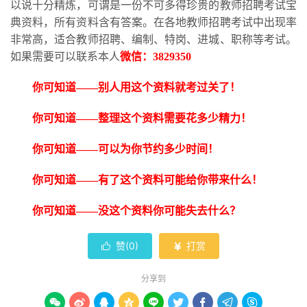
以说十分精炼，可谓是一份不可多得珍贵的教师招聘考试宝
典资料，所有资料含有答案。在各地教师招聘考试中出现率
非常高，适合教师招聘、编制、特岗、进城、职称等考试。
如果需要可以联系本人
微信：
3829350
你可知道
——别人用这个资料就考过关了！
你可知道
——整理这个资料需要花多少精力！
你可知道
——可以为你节约多少时间！
你可知道
——有了这个资料可能给你带来什么！
你可知道
——没这个资料你可能失去什么？
赞(
0
)
打赏


分享到








