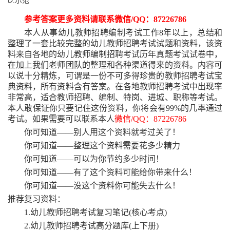
D.示范
参考答案更多资料请联系微信
/QQ：87226786
本人从事幼儿教师招聘编制考试工作
8年以上，总结和
整理了一套比较完整的幼儿教师招聘考试试题和资料，该资
料来自各地的幼儿教师编制招聘考试历年真题考试试卷中，
在加上我们老师团队的整理和各种渠道得来的资料。内容可
以说十分精炼，可谓是一份不可多得珍贵的教师招聘考试宝
典资料，所有资料含有答案。在各地教师招聘考试中出现率
非常高，适合教师招聘、编制、特岗、进城、职称等考试。
本人敢保证你只要记住这份资料，你将会有99%的几率通过
考试。如果需要可以联系本人
微信
/QQ：87226786
你可知道
——别人用这个资料就考过关了！
你可知道
——整理这个资料需要花多少精力
你可知道
——可以为你节约多少时间！
你可知道
——有了这个资料可能给你带来什么！
你可知道
——没这个资料你可能失去什么！
推荐复习资料：
1.幼儿教师招聘考试复习笔记(核心考点)
2.幼儿教师招聘考试高分题库(上下册)