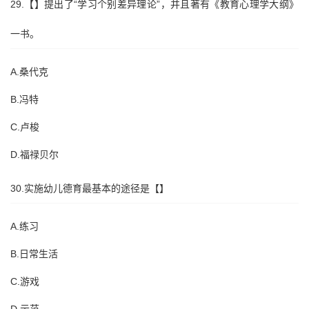
29.【】提出了“学习个别差异理论”，并且著有《教育心理学大纲》
一书。
A.桑代克
B.冯特
C.卢梭
D.福禄贝尔
30.实施幼儿德育最基本的途径是【】
A.练习
B.日常生活
C.游戏