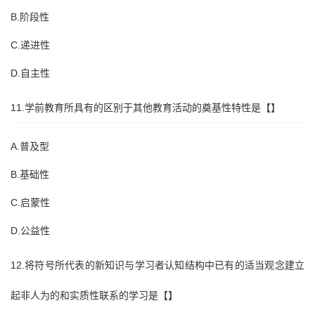
B.阶段性
C.递进性
D.自主性
11.学前教育所具有的区别于其他教育活动的奠基性特性是【】
A.普及型
B.基础性
C.启蒙性
D.公益性
12.将符号所代表的新知识与学习者认知结构中已有的适当观念建立
起非人为的和实质性联系的学习是【】