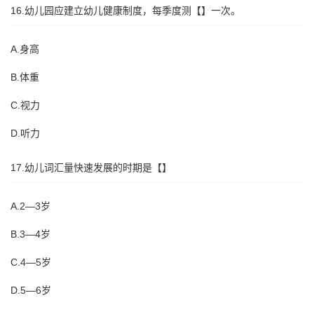
16.幼儿园应建立幼儿健康制度，每季度测【】一次。
A.身高
B.体重
C.视力
D.听力
17.幼儿词汇量快速发展的时期是【】
A.2—3岁
B.3—4岁
C.4—5岁
D.5—6岁