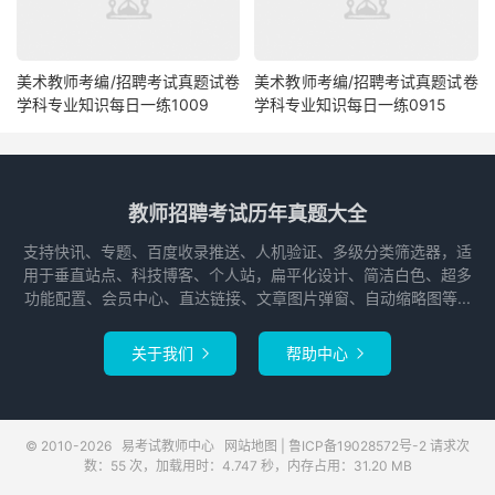
美术教师考编/招聘考试真题试卷
美术教师考编/招聘考试真题试卷
学科专业知识每日一练1009
学科专业知识每日一练0915
教师招聘考试历年真题大全
支持快讯、专题、百度收录推送、人机验证、多级分类筛选器，适
用于垂直站点、科技博客、个人站，扁平化设计、简洁白色、超多
功能配置、会员中心、直达链接、文章图片弹窗、自动缩略图等...
关于我们
帮助中心


© 2010-2026
易考试教师中心
网站地图
|
鲁ICP备19028572号-2
请求次
数：55 次，加载用时：4.747 秒，内存占用：31.20 MB