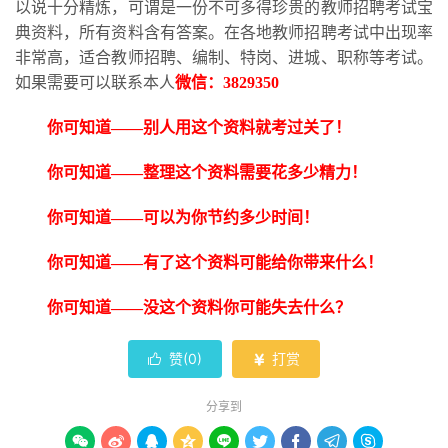
以说十分精炼，可谓是一份不可多得珍贵的教师招聘考试宝
典资料，所有资料含有答案。在各地教师招聘考试中出现率
非常高，适合教师招聘、编制、特岗、进城、职称等考试。
如果需要可以联系本人
微信：
3829350
你可知道
——别人用这个资料就考过关了！
你可知道
——整理这个资料需要花多少精力！
你可知道
——可以为你节约多少时间！
你可知道
——有了这个资料可能给你带来什么！
你可知道
——没这个资料你可能失去什么？
赞(
0
)
打赏


分享到








