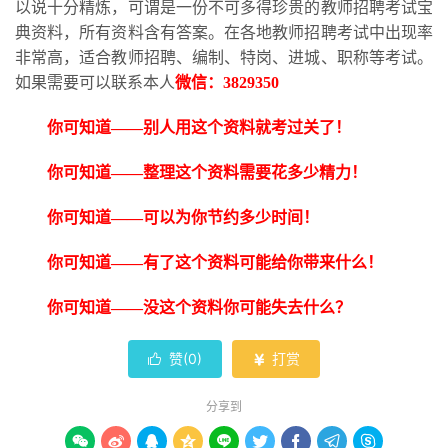
以说十分精炼，可谓是一份不可多得珍贵的教师招聘考试宝
典资料，所有资料含有答案。在各地教师招聘考试中出现率
非常高，适合教师招聘、编制、特岗、进城、职称等考试。
如果需要可以联系本人
微信：
3829350
你可知道
——别人用这个资料就考过关了！
你可知道
——整理这个资料需要花多少精力！
你可知道
——可以为你节约多少时间！
你可知道
——有了这个资料可能给你带来什么！
你可知道
——没这个资料你可能失去什么？
赞(
0
)
打赏


分享到








