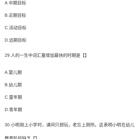
A.中期目标
B.近期目标
C.活动目标
D.远期目标
29.人的一生中词汇量增加最快的时期是【】
A.婴儿期
B.幼儿期
C.童年期
D.青年期
30.小明刚上小学时，课间只顾玩，老忘上厕所。这表明小明在幼儿
教育阶段缺乏【】