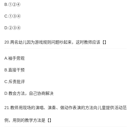
B.①②④
C.①③④
D.②③④
20.两名幼儿因为游戏规则问题吵起来，这时教师应该【】
A.袖手旁观
B.直接干预
C.斥责批评
D.教会方法，自己协商解决
21.教师用现场的演唱、演奏、做动作表演的方法向儿童提供活动范
例，用到的教学方法是【】