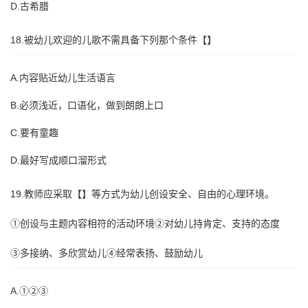
D.古希腊
18.被幼儿欢迎的儿歌不需具备下列那个条件【】
A.内容贴近幼儿生活语言
B.必须浅近，口语化，做到朗朗上口
C.要有童趣
D.最好写成顺口溜形式
19.教师应采取【】等方式为幼儿创设安全、自由的心理环境。
①创设与主题内容相符的活动环境②对幼儿持肯定、支持的态度
③多接纳、多欣赏幼儿④经常表扬、鼓励幼儿
A.①②③