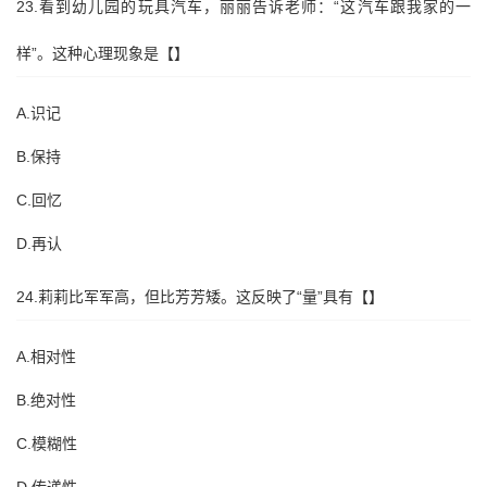
23.看到幼儿园的玩具汽车，丽丽告诉老师：“这汽车跟我家的一
样”。这种心理现象是【】
A.识记
B.保持
C.回忆
D.再认
24.莉莉比军军高，但比芳芳矮。这反映了“量”具有【】
A.相对性
B.绝对性
C.模糊性