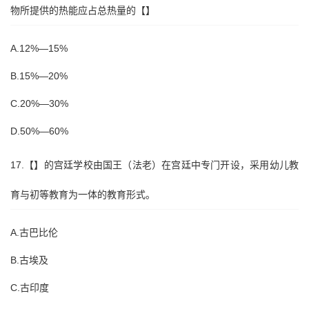
物所提供的热能应占总热量的【】
A.12%—15%
B.15%—20%
C.20%—30%
D.50%—60%
17.【】的宫廷学校由国王（法老）在宫廷中专门开设，采用幼儿教
育与初等教育为一体的教育形式。
A.古巴比伦
B.古埃及
C.古印度