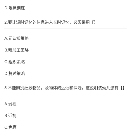
D.嗅觉训练
2.要让短时记忆的信息进入长时记忆，必须采用【】
A.元认知策略
B.精加工策略
C.组织策略
D.复述策略
3.不能辨别细致物品，及物体的远近和深浅。这说明该幼儿患有【】
A.弱视
B.近视
C.色盲