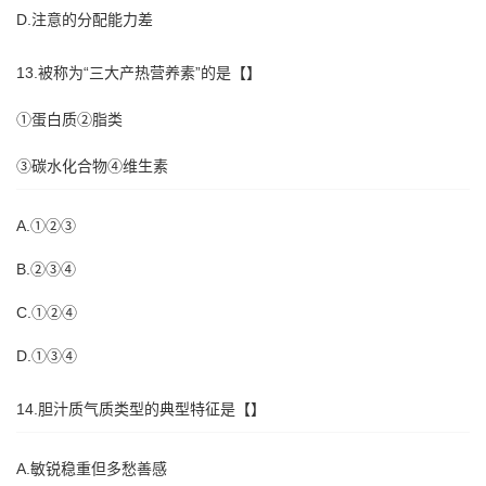
D.注意的分配能力差
13.被称为“三大产热营养素”的是【】
①蛋白质②脂类
③碳水化合物④维生素
A.①②③
B.②③④
C.①②④
D.①③④
14.胆汁质气质类型的典型特征是【】
A.敏锐稳重但多愁善感