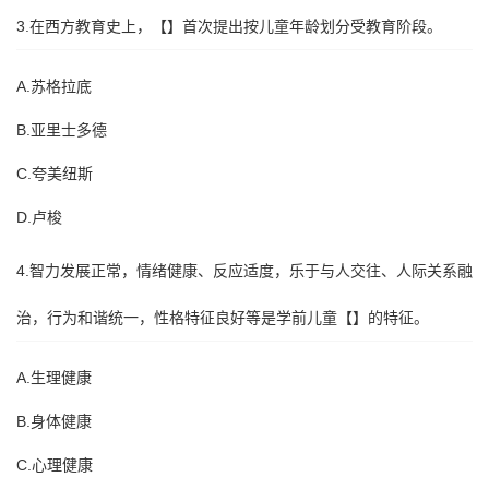
3.在西方教育史上，【】首次提出按儿童年龄划分受教育阶段。
A.苏格拉底
B.亚里士多德
C.夸美纽斯
D.卢梭
4.智力发展正常，情绪健康、反应适度，乐于与人交往、人际关系融
治，行为和谐统一，性格特征良好等是学前儿童【】的特征。
A.生理健康
B.身体健康
C.心理健康