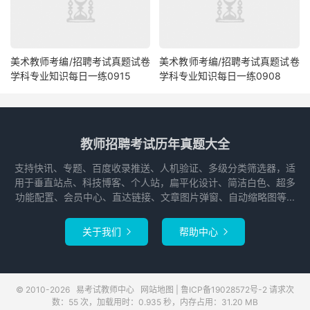
美术教师考编/招聘考试真题试卷
美术教师考编/招聘考试真题试卷
学科专业知识每日一练0915
学科专业知识每日一练0908
教师招聘考试历年真题大全
支持快讯、专题、百度收录推送、人机验证、多级分类筛选器，适
用于垂直站点、科技博客、个人站，扁平化设计、简洁白色、超多
功能配置、会员中心、直达链接、文章图片弹窗、自动缩略图等...
关于我们
帮助中心


© 2010-2026
易考试教师中心
网站地图
|
鲁ICP备19028572号-2
请求次
数：55 次，加载用时：0.935 秒，内存占用：31.20 MB