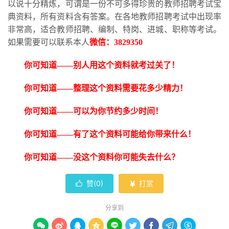
以说十分精炼，可谓是一份不可多得珍贵的教师招聘考试宝
典资料，所有资料含有答案。在各地教师招聘考试中出现率
非常高，适合教师招聘、编制、特岗、进城、职称等考试。
如果需要可以联系本人
微信：
3829350
你可知道
——别人用这个资料就考过关了！
你可知道
——整理这个资料需要花多少精力！
你可知道
——可以为你节约多少时间！
你可知道
——有了这个资料可能给你带来什么！
你可知道
——没这个资料你可能失去什么？
赞(
0
)
打赏


分享到








