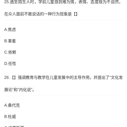
25.遇至陌生人时，学前儿童感到难为情，表情、态度极为不自然，
在众人面前不敢说话的一种行为现象是【】
A.焦虑
B.害羞
C.依赖
D.任性
26.【】强调教育与教学在儿童发展中的主导作用，并提出了“文化发
展论”和“内化说”。
A.桑代克
B.杜威