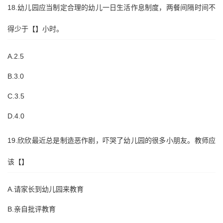
18.幼儿园应当制定合理的幼儿一日生活作息制度，两餐间隔时间不
得少于【】小时。
A.2.5
B.3.0
C.3.5
D.4.0
19.欣欣最近总是制造恶作剧，吓哭了幼儿园的很多小朋友。教师应
该【】
A.请家长到幼儿园来教育
B.亲自批评教育