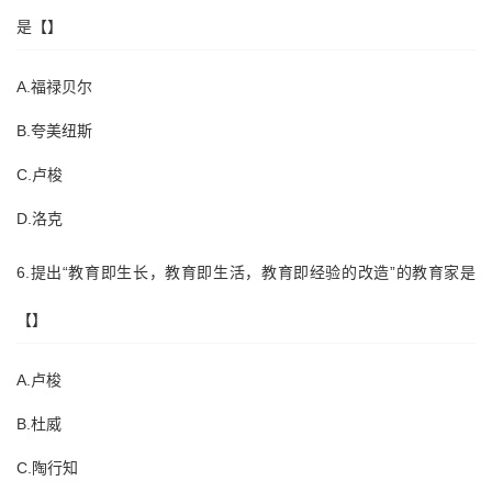
是【】
A.福禄贝尔
B.夸美纽斯
C.卢梭
D.洛克
6.提出“教育即生长，教育即生活，教育即经验的改造”的教育家是
【】
A.卢梭
B.杜威
C.陶行知