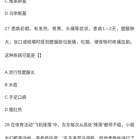
C.维果斯基
D.乌申斯基
27.患病初期，有发热、畏寒、头痛等症状，患病1—2天，腮腺肿
大，张口或咀嚼时感到腮腺部位胀痛，吃酸、硬食物时疼痛加剧。
这种疾病可能是【】
A.流行性腮腺炎
B.水痘
C.手足口病
D.猩红热
28.在体育活动“飞机降落”中，东东每次从高处“降落”都停不稳，小朋
友们都笑话他，李老师说道：“东东虽然没停稳，但他勇敢地进行了