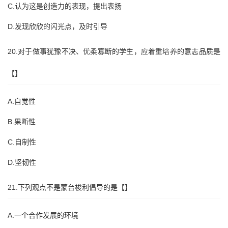
C.认为这是创造力的表现，提出表扬
D.发现欣欣的闪光点，及时引导
20.对于做事犹豫不决、优柔寡断的学生，应着重培养的意志品质是
【】
A.自觉性
B.果断性
C.自制性
D.坚韧性
21.下列观点不是蒙台梭利倡导的是【】
A.一个合作发展的环境