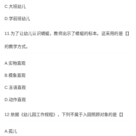
C.大班幼儿
D.学前班幼儿
11.为了让幼儿认识蜻蜓，教师出示了蜻蜓的标本。这采用的是【】
的教学方式。
A.实物直观
B.模象直观
C.言语直观
D.动作直观
12.依据《幼儿园工作规程》，下列不属于入园照顾对象的是【】
A.孤儿