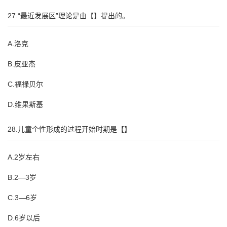
27.“最近发展区”理论是由【】提出的。
A.洛克
B.皮亚杰
C.福禄贝尔
D.维果斯基
28.儿童个性形成的过程开始时期是【】
A.2岁左右
B.2—3岁
C.3—6岁
D.6岁以后