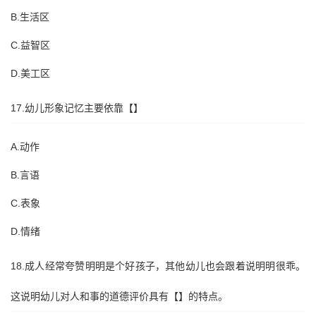
B.生活区
C.益智区
D.美工区
17.幼儿形象记忆主要依靠【】
A.动作
B.言语
C.表象
D.情绪
18.成人经常夸赞明明是个好孩子，其他幼儿也会跟着说明明很乖。
这说明幼儿对人和事的道德评价具有【】的特点。