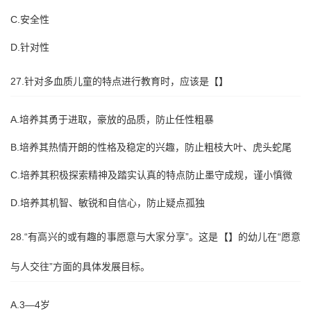
C.安全性
D.针对性
27.针对多血质儿童的特点进行教育时，应该是【】
A.培养其勇于进取，豪放的品质，防止任性粗暴
B.培养其热情开朗的性格及稳定的兴趣，防止粗枝大叶、虎头蛇尾
C.培养其积极探索精神及踏实认真的特点防止墨守成规，谨小慎微
D.培养其机智、敏锐和自信心，防止疑点孤独
28.“有高兴的或有趣的事愿意与大家分享”。这是【】的幼儿在“愿意
与人交往”方面的具体发展目标。
A.3—4岁