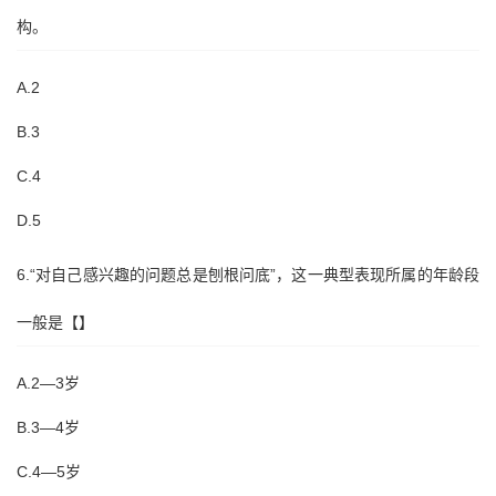
构。
A.2
B.3
C.4
D.5
6.“对自己感兴趣的问题总是刨根问底”，这一典型表现所属的年龄段
一般是【】
A.2—3岁
B.3—4岁
C.4—5岁