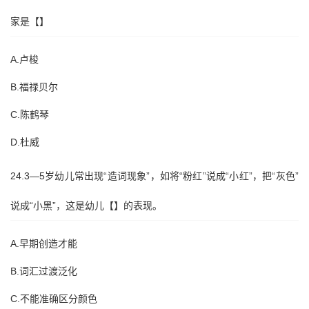
家是【】
A.卢梭
B.福禄贝尔
C.陈鹤琴
D.杜威
24.3—5岁幼儿常出现“造词现象”，如将“粉红”说成“小红”，把“灰色”
说成“小黑”，这是幼儿【】的表现。
A.早期创造才能
B.词汇过渡泛化
C.不能准确区分颜色