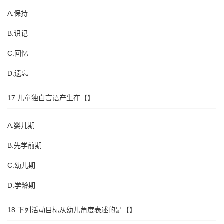
A.保持
B.识记
C.回忆
D.遗忘
17.儿童独白言语产生在【】
A.婴儿期
B.先学前期
C.幼儿期
D.学龄期
18.下列活动目标从幼儿角度表述的是【】