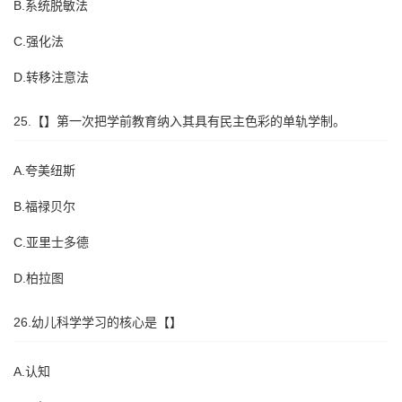
B.系统脱敏法
C.强化法
D.转移注意法
25.【】第一次把学前教育纳入其具有民主色彩的单轨学制。
A.夸美纽斯
B.福禄贝尔
C.亚里士多德
D.柏拉图
26.幼儿科学学习的核心是【】
A.认知