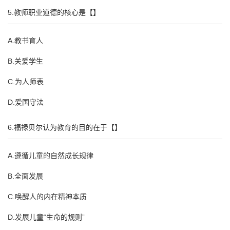
5.教师职业道德的核心是【】
A.教书育人
B.关爱学生
C.为人师表
D.爱国守法
6.福禄贝尔认为教育的目的在于【】
A.遵循儿童的自然成长规律
B.全面发展
C.唤醒人的内在精神本质
D.发展儿童“生命的规则”