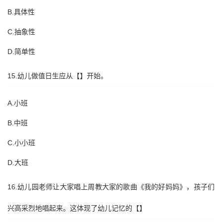
B.具体性
C.抽象性
D.简单性
15.幼儿做值日生应从【】开始。
A.小班
B.中班
C.小小班
D.大班
16.幼儿园老师让大家唱上周教大家的歌曲《我的好妈妈》，孩子们
兴高采烈地唱起来。这体现了幼儿记忆的【】