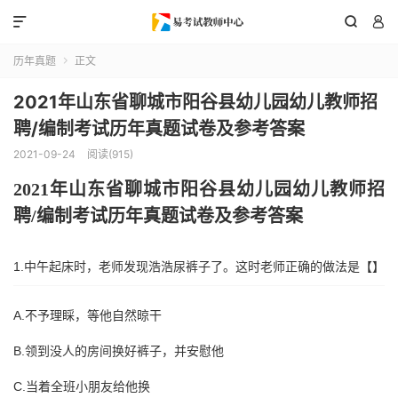



历年真题
正文

2021年山东省聊城市阳谷县幼儿园幼儿教师招
聘/编制考试历年真题试卷及参考答案
2021-09-24
阅读(915)
202
1
年
山东省
聊城市阳谷县
幼儿园幼儿教师招
聘
/编制考试历年真题试卷及参考答案
1.中午起床时，老师发现浩浩尿裤子了。这时老师正确的做法是【】
A.不予理睬，等他自然晾干
B.领到没人的房间换好裤子，并安慰他
C.当着全班小朋友给他换