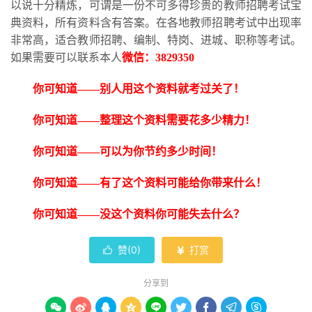
以说十分精炼，可谓是一份不可多得珍贵的教师招聘考试宝
典资料，所有资料含有答案。在各地教师招聘考试中出现率
非常高，适合教师招聘、编制、特岗、进城、职称等考试。
如果需要可以联系本人
微信：
3829350
你可知道
——别人用这个资料就考过关了！
你可知道
——整理这个资料需要花多少精力！
你可知道
——可以为你节约多少时间！
你可知道
——有了这个资料可能给你带来什么！
你可知道
——没这个资料你可能失去什么？
赞(
0
)
打赏


分享到








