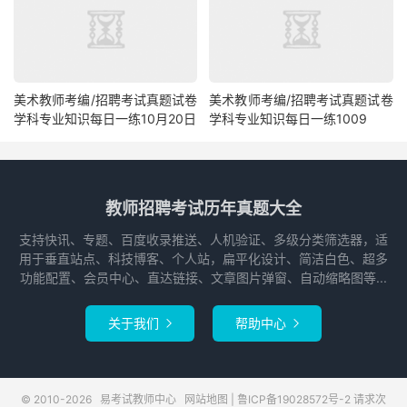
美术教师考编/招聘考试真题试卷
美术教师考编/招聘考试真题试卷
学科专业知识每日一练10月20日
学科专业知识每日一练1009
教师招聘考试历年真题大全
支持快讯、专题、百度收录推送、人机验证、多级分类筛选器，适
用于垂直站点、科技博客、个人站，扁平化设计、简洁白色、超多
功能配置、会员中心、直达链接、文章图片弹窗、自动缩略图等...
关于我们
帮助中心


© 2010-2026
易考试教师中心
网站地图
|
鲁ICP备19028572号-2
请求次