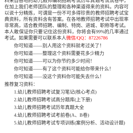
料来自各地的幼儿教师编制招聘考试历年真题考试试卷中，
在加上我们老师团队的整理和各种渠道得来的资料。内容可
以说十分精炼，可谓是一份不可多得珍贵的教师招聘考试宝
典资料，所有资料含有答案。在各地教师招聘考试中出现率
非常高，适合教师招聘、编制、特岗、进城、职称等考试。
本人敢保证你只要记住这份资料，你将会有99%的几率通过
考试。如果需要可以联系本人
微信
/QQ：87226786
你可知道
——别人用这个资料就考过关了！
你可知道
——整理这个资料需要花多少精力
你可知道
——可以为你节约多少时间！
你可知道
——有了这个资料可能给你带来什么！
你可知道
——没这个资料你可能失去什么！
推荐复习资料：
1.幼儿教师招聘考试复习笔记(核心考点)
2.幼儿教师招聘考试高分题库(上下册)
3.幼儿教师招聘考试历年真题大全
4.幼儿教师招聘考试考前卷(A、B卷)
5.幼儿教师招聘考试专项训练(案例分析、活动设计题)