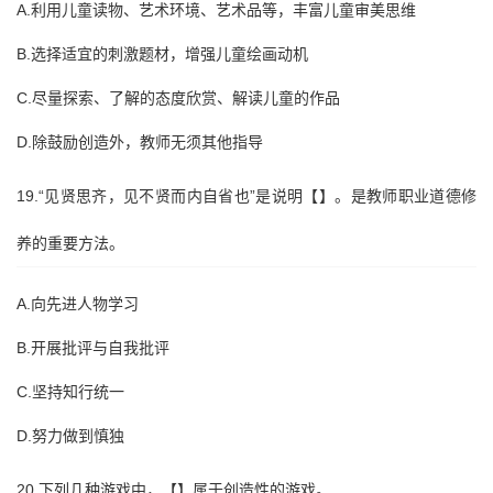
A.利用儿童读物、艺术环境、艺术品等，丰富儿童审美思维
B.选择适宜的刺激题材，增强儿童绘画动机
C.尽量探索、了解的态度欣赏、解读儿童的作品
D.除鼓励创造外，教师无须其他指导
19.“见贤思齐，见不贤而内自省也”是说明【】。是教师职业道德修
养的重要方法。
A.向先进人物学习
B.开展批评与自我批评
C.坚持知行统一
D.努力做到慎独
20.下列几种游戏中，【】属于创造性的游戏。