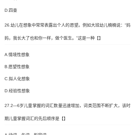
D.四查
26.幼儿在想象中常常表露出个人的愿望。例如大班幼儿楠楠说：“妈
妈，我长大了也和你一样，做个医生。”这是一种【】
A.情境性想象
B.愿望性想象
C.拟人化想象
D.经验性想象
27.2—6岁儿童掌握的词汇数量迅速增加，词类范围不断扩大，该时
期儿童掌握词汇的先后顺序是【】