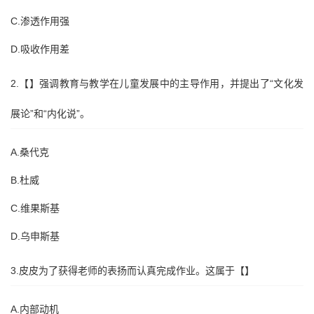
C.渗透作用强
D.吸收作用差
2.【】强调教育与教学在儿童发展中的主导作用，并提出了“文化发
展论”和“内化说”。
A.桑代克
B.杜威
C.维果斯基
D.乌申斯基
3.皮皮为了获得老师的表扬而认真完成作业。这属于【】
A.内部动机