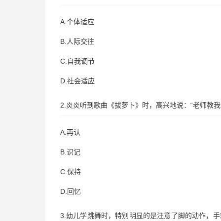
A.个体适应
B.人际交往
C.自我调节
D.社会适应
2.炎炎听到歌曲《拔萝卜》时，高兴地说：“老师教
A.再认
B.识记
C.保持
D.回忆
3.幼儿学跳舞时，特别明显的是注意了脚的动作，