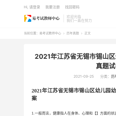
Hi, 请登录
我要注册
找回密码
欢迎光临
我们一直在努力
当前位置：
易考试教师中心
历年真题
正文


2021年江苏省无锡市锡山
真题试
2021-09-25
分类：
历
202
1
年
江苏省无锡市锡山区
幼儿园
案
1.一般而言，健康指人在身体、心理和【】方面的状