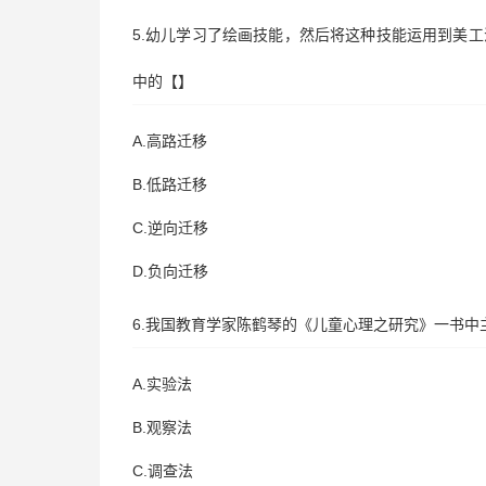
5.幼儿学习了绘画技能，然后将这种技能运用到美
中的【】
A.高路迁移
B.低路迁移
C.逆向迁移
D.负向迁移
6.我国教育学家陈鹤琴的《儿童心理之研究》一书中
A.实验法
B.观察法
C.调查法