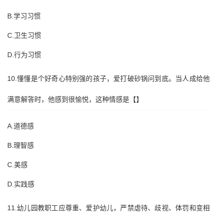
B.学习习惯
C.卫生习惯
D.行为习惯
10.懂懂是个好奇心特别强的孩子，爱打破砂锅问到底。当人成给他
满意解答时，他感到很愉悦，这种情感是【】
A.道德感
B.理智感
C.美感
D.实践感
11.幼儿园教职工应尊重、爱护幼儿，严禁虐待、歧视、体罚和变相