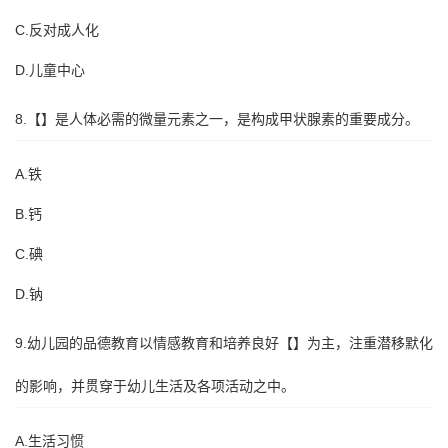
C.反对成人化
D.儿童中心
8.【】是人体必需的微量元素之一，是构成甲状腺素的重要成分。
A.铁
B.钙
C.碘
D.钠
9.幼儿园的品德教育以情感教育和培养良好【】为主，注重潜移默化
的影响，并贯穿于幼儿生活及各项活动之中。
A.生活习惯