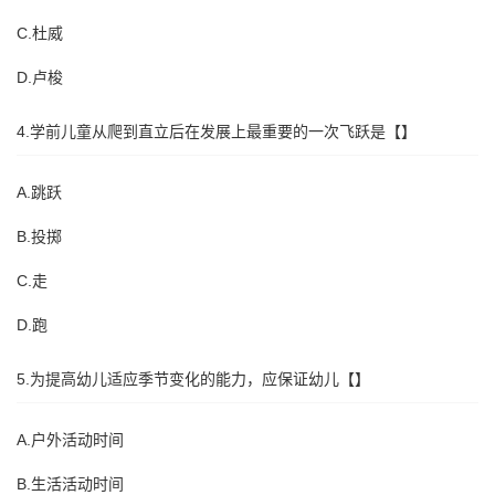
C.杜威
D.卢梭
4.学前儿童从爬到直立后在发展上最重要的一次飞跃是【】
A.跳跃
B.投掷
C.走
D.跑
5.为提高幼儿适应季节变化的能力，应保证幼儿【】
A.户外活动时间
B.生活活动时间