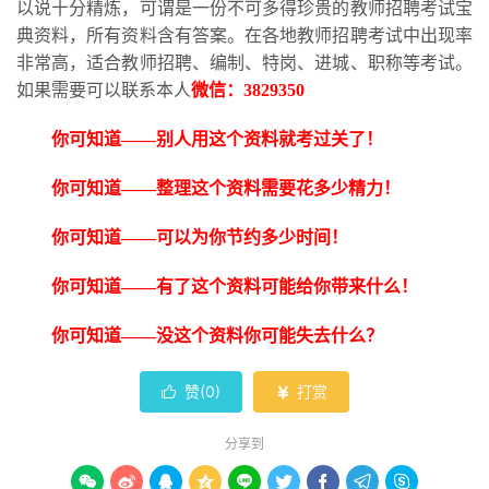
以说十分精炼，可谓是一份不可多得珍贵的教师招聘考试宝
典资料，所有资料含有答案。在各地教师招聘考试中出现率
非常高，适合教师招聘、编制、特岗、进城、职称等考试。
如果需要可以联系本人
微信：
3829350
你可知道
——别人用这个资料就考过关了！
你可知道
——整理这个资料需要花多少精力！
你可知道
——可以为你节约多少时间！
你可知道
——有了这个资料可能给你带来什么！
你可知道
——没这个资料你可能失去什么？
赞(
0
)
打赏


分享到








