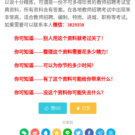
以说十分精炼，可谓是一份不可多得珍贵的教师招聘考试宝
典资料，所有资料含有答案。在各地教师招聘考试中出现率
非常高，适合教师招聘、编制、特岗、进城、职称等考试。
如果需要可以联系本人
微信：
3829350
你可知道
——别人用这个资料就考过关了！
你可知道
——整理这个资料需要花多少精力！
你可知道
——可以为你节约多少时间！
你可知道
——有了这个资料可能给你带来什么！
你可知道
——没这个资料你可能失去什么？
赞(
0
)
打赏


分享到








