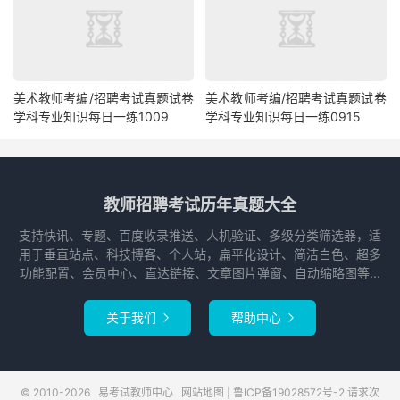
美术教师考编/招聘考试真题试卷
美术教师考编/招聘考试真题试卷
学科专业知识每日一练1009
学科专业知识每日一练0915
教师招聘考试历年真题大全
支持快讯、专题、百度收录推送、人机验证、多级分类筛选器，适
用于垂直站点、科技博客、个人站，扁平化设计、简洁白色、超多
功能配置、会员中心、直达链接、文章图片弹窗、自动缩略图等...
关于我们
帮助中心


© 2010-2026
易考试教师中心
网站地图
|
鲁ICP备19028572号-2
请求次