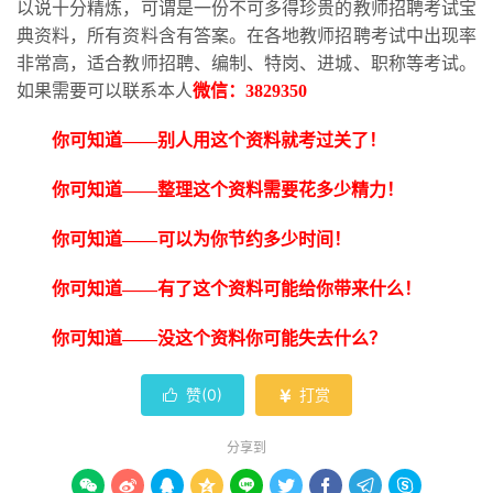
以说十分精炼，可谓是一份不可多得珍贵的教师招聘考试宝
典资料，所有资料含有答案。在各地教师招聘考试中出现率
非常高，适合教师招聘、编制、特岗、进城、职称等考试。
如果需要可以联系本人
微信：
3829350
你可知道
——别人用这个资料就考过关了！
你可知道
——整理这个资料需要花多少精力！
你可知道
——可以为你节约多少时间！
你可知道
——有了这个资料可能给你带来什么！
你可知道
——没这个资料你可能失去什么？
赞(
0
)
打赏


分享到








