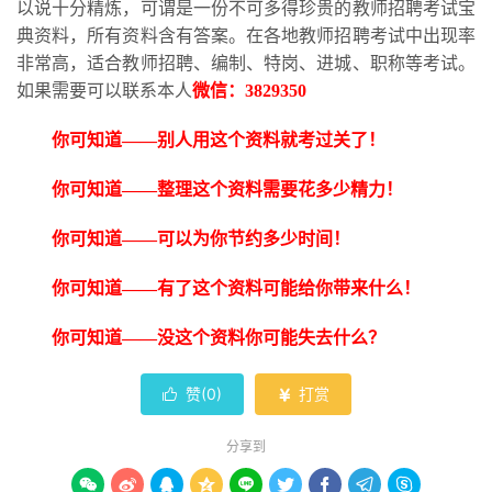
以说十分精炼，可谓是一份不可多得珍贵的教师招聘考试宝
典资料，所有资料含有答案。在各地教师招聘考试中出现率
非常高，适合教师招聘、编制、特岗、进城、职称等考试。
如果需要可以联系本人
微信：
3829350
你可知道
——别人用这个资料就考过关了！
你可知道
——整理这个资料需要花多少精力！
你可知道
——可以为你节约多少时间！
你可知道
——有了这个资料可能给你带来什么！
你可知道
——没这个资料你可能失去什么？
赞(
0
)
打赏


分享到








