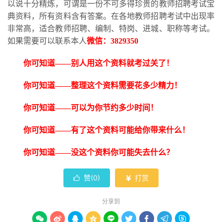
以说十分精炼，可谓是一份不可多得珍贵的教师招聘考试宝
典资料，所有资料含有答案。在各地教师招聘考试中出现率
非常高，适合教师招聘、编制、特岗、进城、职称等考试。
如果需要可以联系本人
微信：
3829350
你可知道
——别人用这个资料就考过关了！
你可知道
——整理这个资料需要花多少精力！
你可知道
——可以为你节约多少时间！
你可知道
——有了这个资料可能给你带来什么！
你可知道
——没这个资料你可能失去什么？
赞(
0
)
打赏


分享到








