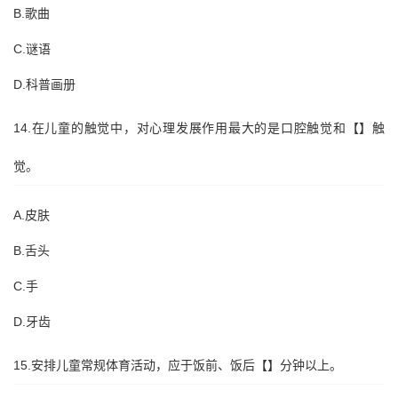
B.歌曲
C.谜语
D.科普画册
14.在儿童的触觉中，对心理发展作用最大的是口腔触觉和【】触
觉。
A.皮肤
B.舌头
C.手
D.牙齿
15.安排儿童常规体育活动，应于饭前、饭后【】分钟以上。