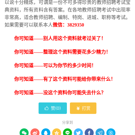
以说十分精炼，可谓是一份不可多得珍贵的教师招聘考试宝
典资料，所有资料含有答案。在各地教师招聘考试中出现率
非常高，适合教师招聘、编制、特岗、进城、职称等考试。
如果需要可以联系本人
微信：
3829350
你可知道
——别人用这个资料就考过关了！
你可知道
——整理这个资料需要花多少精力！
你可知道
——可以为你节约多少时间！
你可知道
——有了这个资料可能给你带来什么！
你可知道
——没这个资料你可能失去什么？
赞(
0
)
打赏


分享到








