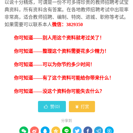
以说十分精炼，可谓是一份不可多得珍贵的教师招聘考试宝
典资料，所有资料含有答案。在各地教师招聘考试中出现率
非常高，适合教师招聘、编制、特岗、进城、职称等考试。
如果需要可以联系本人
微信：
3829350
你可知道
——别人用这个资料就考过关了！
你可知道
——整理这个资料需要花多少精力！
你可知道
——可以为你节约多少时间！
你可知道
——有了这个资料可能给你带来什么！
你可知道
——没这个资料你可能失去什么？
赞(
0
)
打赏


分享到








