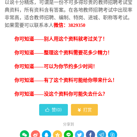
以说十分精炼，可谓是一份不可多得珍贵的教师招聘考试宝
典资料，所有资料含有答案。在各地教师招聘考试中出现率
非常高，适合教师招聘、编制、特岗、进城、职称等考试。
如果需要可以联系本人
微信：
3829350
你可知道
——别人用这个资料就考过关了！
你可知道
——整理这个资料需要花多少精力！
你可知道
——可以为你节约多少时间！
你可知道
——有了这个资料可能给你带来什么！
你可知道
——没这个资料你可能失去什么？
赞(
0
)
打赏


分享到








