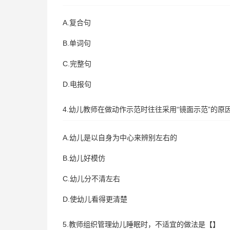
A.复合句
B.单词句
C.完整句
D.电报句
4.幼儿教师在做动作示范时往往采用“镜面示范”的原
A.幼儿是以自身为中心来辨别左右的
B.幼儿好模仿
C.幼儿分不清左右
D.使幼儿看得更清楚
5.教师组织管理幼儿睡眠时，不适宜的做法是【】