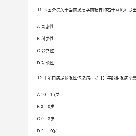
11.《国务院关于当前发展学前教育的若干意见》提
A.普惠性
B.科学性
C.公共性
D.功能性
12.手足口病是多发性传染病，以【】年龄组发病率
A.10—15岁
B.3—6岁
C.0—3岁
D.6—10岁