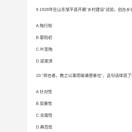
9.1928年在山东邹平县开展“乡村建设”试验，创办
A.陶行知
B.晏阳初
C.叶圣陶
D.梁漱溟
10.“师也者，教之以事而喻诸德者也”，这句话体现
A.针对性
B.双重性
C.全面性
D.典范性