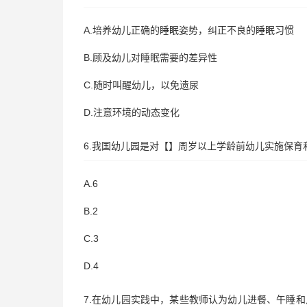
A.培养幼儿正确的睡眠姿势，纠正不良的睡眠习惯
B.顾及幼儿对睡眠需要的差异性
C.随时叫醒幼儿，以免遗尿
D.注意环境的动态变化
6.我国幼儿园是对【】周岁以上学龄前幼儿实施保育
A.6
B.2
C.3
D.4
7.在幼儿园实践中，某些教师认为幼儿进餐、午睡