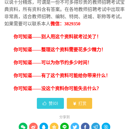
以说十分精炼，可谓是一份不可多得珍贵的教师招聘考试宝
典资料，所有资料含有答案。在各地教师招聘考试中出现率
非常高，适合教师招聘、编制、特岗、进城、职称等考试。
如果需要可以联系本人
微信：
3829350
你可知道
——别人用这个资料就考过关了！
你可知道
——整理这个资料需要花多少精力！
你可知道
——可以为你节约多少时间！
你可知道
——有了这个资料可能给你带来什么！
你可知道
——没这个资料你可能失去什么？
赞(
0
)
打赏


分享到








