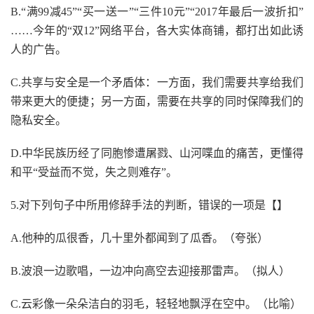
B
.
“满99减45”“买一送一”“三件10元”“2017年最后一波折扣”
……今年的“双12”网络平台，各大实体商铺，都打出如此诱
人的广告。
C
.
共享与安全是一个矛盾体：一方面，我们需要共享给我们
带来更大的便捷；另一方面，需要在共享的同时保障我们的
隐私安全。
D
.
中华民族历经了同胞惨遭屠戮、山河喋血的痛苦，更懂得
和平
“受益而不觉，失之则难存”。
5
.
对下列句子中所用修辞手法的判断，错误的一项是
【】
A
.
他种的瓜很香，几十里外都闻到了瓜香。（夸张）
B
.
波浪一边歌唱，一边冲向高空去迎接那雷声。（拟人）
C
.
云彩像一朵朵洁白的羽毛，轻轻地飘浮在空中。（比喻）