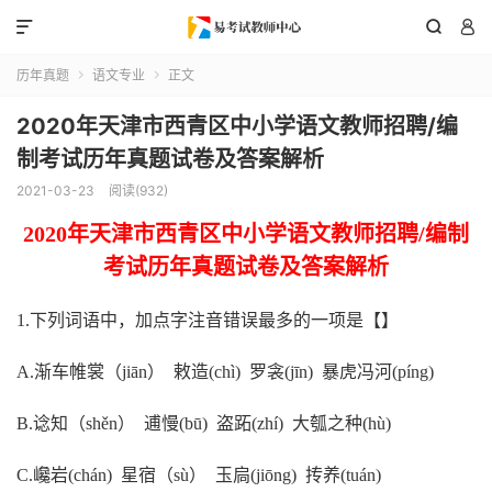



历年真题
语文专业
正文


2020年天津市西青区中小学语文教师招聘/编
制考试历年真题试卷及答案解析
2021-03-23
阅读(932)
2020
年
天津市西青区
中
小学语文
教
师招聘
/编制
考试
历年真题
试卷
及答案解析
1
.
下列词语中，加点字注音错误最多的一项是
【】
A
.
渐车帷裳（
jiān）
敕造
(chì)
罗衾
(jīn)
暴虎冯河
(píng)
B
.
谂知（
shěn）
逋慢
(bū)
盗跖
(zhí)
大瓠之种
(hù)
C
.巉岩
(chán)
星宿（
sù）
玉扃
(jiōng)
抟养
(tuán)