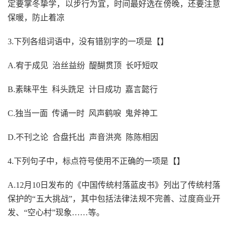
定要掌冬挚学，以步行为宜，时间最好选在傍晚，还要注意
保暖，防止着凉
3
.
下列各组词语中，没有错别字的一项是
【】
A
.
宥于成见
治丝益纷
醍醐贯顶
长吁短叹
B
.
素昧平生
科头跣足
计日成功
嘉言懿行
C
.
独当一面
传诵一时
风声鹤唳
鬼斧神工
D
.
不刊之论
合盘托出
声音洪亮
陈陈相因
4
.
下列句子中，标点符号使用不正确的一项是
【】
A.12月10日发布的《中国传统村落蓝皮书》列出了传统村落
保护的“五大挑战”，其中包括法律法规不完善、过度商业开
发、“空心村”现象……等。