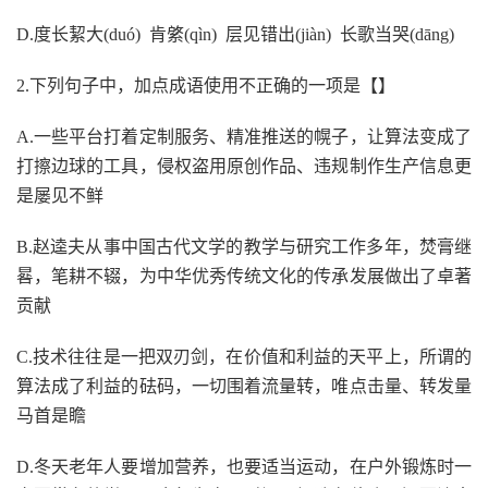
D
.
度长絜大
(duó)
肯綮
(qìn)
层见错出
(jiàn)
长歌当哭
(dāng)
2
.
下列句子中，加点成语使用不正确的一项是
【】
A.
一
些平台打着定制服务、精准推送的幌子，让算法变成了
打擦边球的工具，侵权盗用原创作品、违规制作生产信息更
是屡见不鲜
B
.
赵逵夫从事中国古代文学的教学与研究工作多年，焚膏继
晷，笔耕不辍，为中华优秀传统文化的传承发展做出了卓著
贡献
C
.
技术往往是一把双刃剑，在价值和利益的天平上，所谓的
算法成了利益的砝码，一切围着流量转，唯点击量、转发量
马首是瞻
D
.
冬天老年人要增加营养，也要适当运动，在户外锻炼时一