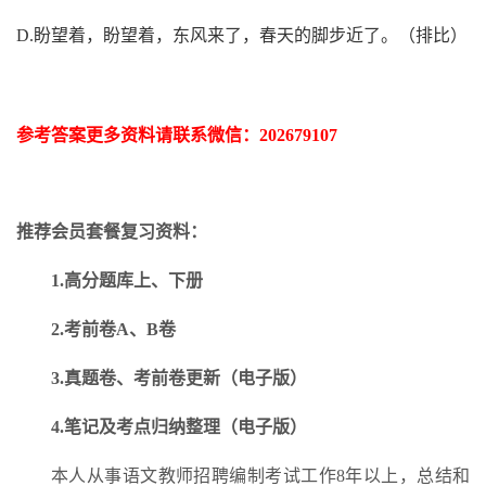
D
.
盼望着，盼望着，东风来了，春天的脚步近了。（排比）
参考答案更多资
料请联系
微信：
202679107
推荐会员套餐复习资料：
1.高分题库上、下册
2.考前卷A、B卷
3.真题卷、考前卷更新（电子版）
4.笔记及考点归纳整理（电子版）
本人从事语文教师招聘编制考试工作
8
年以上，总结和