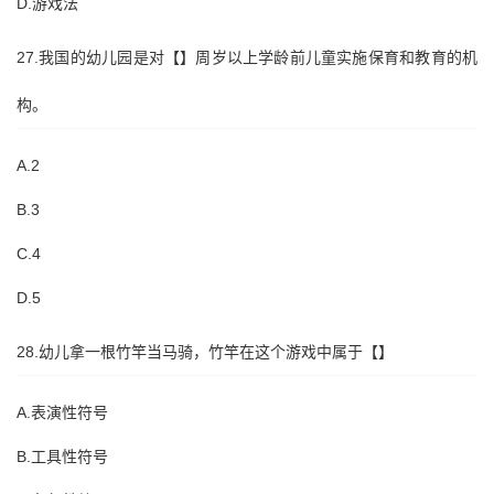
D.游戏法
27.我国的幼儿园是对【】周岁以上学龄前儿童实施保育和教育的机
构。
A.2
B.3
C.4
D.5
28.幼儿拿一根竹竿当马骑，竹竿在这个游戏中属于【】
A.表演性符号
B.工具性符号