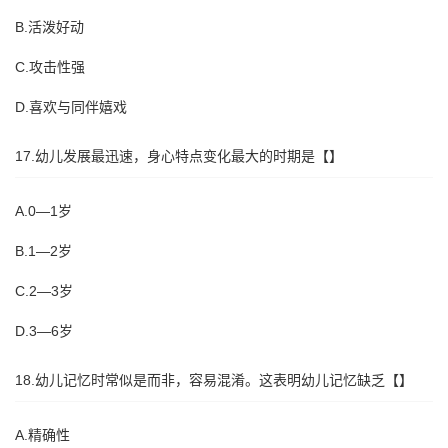
B.活泼好动
C.攻击性强
D.喜欢与同伴嬉戏
17.幼儿发展最迅速，身心特点变化最大的时期是【】
A.0—1岁
B.1—2岁
C.2—3岁
D.3—6岁
18.幼儿记忆时常似是而非，容易混淆。这表明幼儿记忆缺乏【】
A.精确性