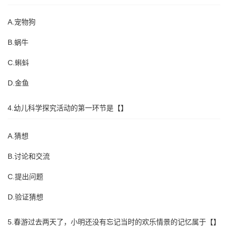
A.宠物狗
B.蜗牛
C.蝌蚪
D.金鱼
4.幼儿科学探究活动的第一环节是【】
A.猜想
B.讨论和交流
C.提出问题
D.验证猜想
5.春游过去两天了，小明还没有忘记当时的欢乐情景的记忆属于【】