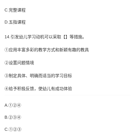
C.完整课程
D.五指课程
14.引发幼儿学习动机可以采取【】等措施。
①应用丰富多彩的教学方式和新颖有趣的教具
②设置问题情境
③制定具体、明确而适当的学习目标
④给予积极反馈，使幼儿有成功体验
A.①②④
B.②③④
C.①②③