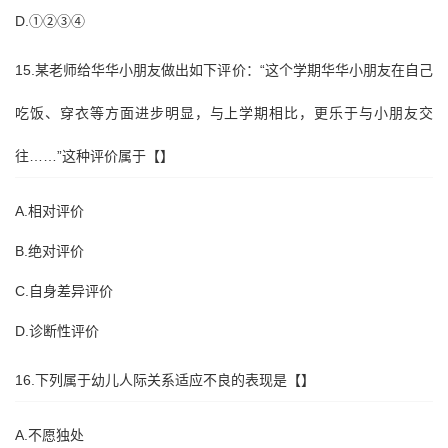
D.①②③④
15.某老师给华华小朋友做出如下评价：“这个学期华华小朋友在自己
吃饭、穿衣等方面进步明显，与上学期相比，更乐于与小朋友交
往……”这种评价属于【】
A.相对评价
B.绝对评价
C.自身差异评价
D.诊断性评价
16.下列属于幼儿人际关系适应不良的表现是【】
A.不愿独处