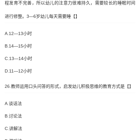
程发育不完善，所以幼儿的注意力很难持久，需要较长的睡眠时间
进行修整。3—6岁幼儿每天需要睡【】
A.12—13小时
B.14—15小时
C.13—14小时
D.11—12小时
26.教师运用口头问答的形式，启发幼儿积极思维的教育方式是【】
A.谈话法
B.讨论法
C.讲解法