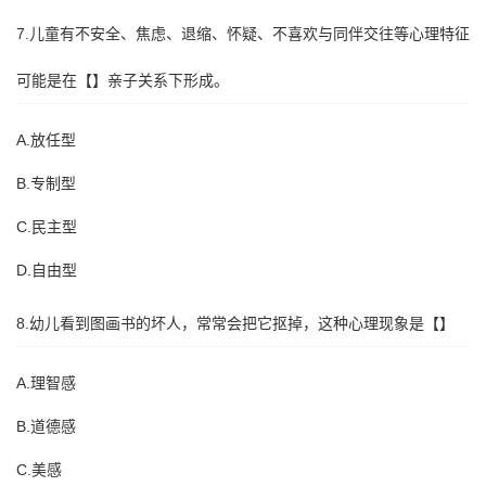
7.儿童有不安全、焦虑、退缩、怀疑、不喜欢与同伴交往等心理特征
可能是在【】亲子关系下形成。
A.放任型
B.专制型
C.民主型
D.自由型
8.幼儿看到图画书的坏人，常常会把它抠掉，这种心理现象是【】
A.理智感
B.道德感
C.美感