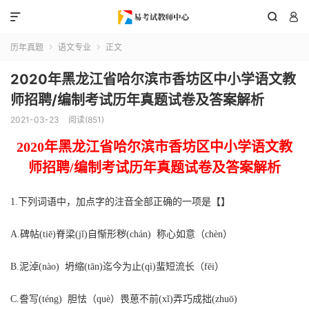



历年真题
语文专业
正文


2020年黑龙江省哈尔滨市香坊区中小学语文教
师招聘/编制考试历年真题试卷及答案解析
2021-03-23
阅读(851)
2020
年
黑龙江省哈尔滨市香坊区
中
小学语文
教
师招聘
/编制
考试
历年真题
试卷
及答案解析
1
.
下列词语中，加点字的注音全部正确的一项是
【】
A
.
碑帖
(tiē)脊梁(jǐ)自惭形秽(chán) 称心如意（chèn）
B
.
泥淖
(nào) 坍缩(tān)迄今为止(qì)蜚短流长（fēi）
C
.
誊写
(téng) 胆怯（què）畏葸不前(
x
ǐ)弄巧成拙(zhuō)