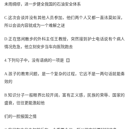
未雨绸缪，进一步健全我国的石油安全体系
C
.
这次会谈并没有其他人员参加，他们两个人又都一直讳莫如深，
所以会谈内容就成为一个难解之谜
D
.
正在悠闲散步的外科主任王教授，突然接到护士电话说有个病人
情况危急，他立刻安步当车向医院跑去
4
.
下列句子中，没有语病的一项是
【】
A
.
孩子的教育问题，是一个复杂的过程，它远不是一两句话就能奏
效的
B
.
知识分子一般眼界比较开阔，富有正义感，民族的荣辱、国家的
盛衰，往往更能激起他
们的一腔报国之情