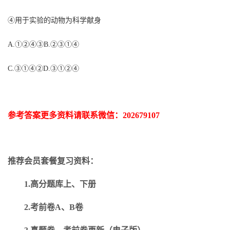
④用于实验的动物为科学献身
A.①②④③B.②③①④
C.③①④②D.③①②④
参考答案更多资
料请联系
微信：
202679107
推荐会员套餐复习资料：
1.高分题库上、下册
2.考前卷A、B卷