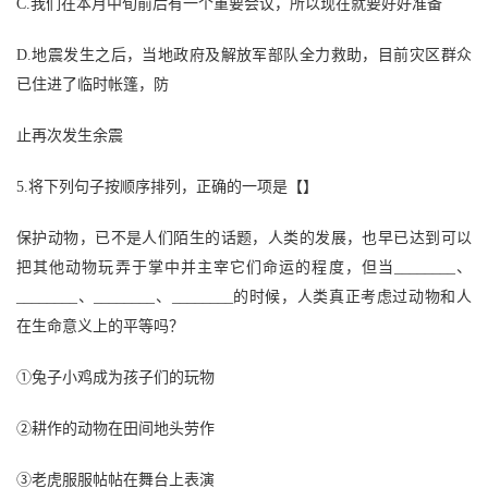
C
.
我们在本月中旬前后有一个重要会议，所以现在就要好好准备
D
.
地震发生之后，当地政府及解放军部队全力救助，目前灾区群众
已住进了临时帐篷，防
止再次发生余震
5.将下列句子按顺序排列，正确的一项是【】
保护动物，已不是人们陌生的话题，人类的发展，也早已达到可以
把其他动物玩弄于掌中并主宰它们命运的程度，但当
________
、
________
、
________
、
________
的时候，人类真正考虑过动物和人
在生命意义上的平等吗？
①兔子小鸡成为孩子们的玩物
②耕作的动物在田间地头劳作
③老虎服服帖帖在舞台上表演