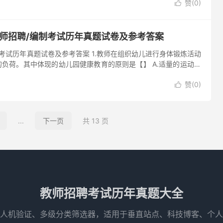
赞(
0
)

教师招聘/编制考试历年真题试卷及参考答案
制考试历年真题试卷及参考答案 1.教师在组织幼儿进行身体锻炼活动
负荷。其中体现的幼儿园健康教育的原则是【】 A.适量的运动负
赞(
0
)

...
下一页
共 13 页
教师招聘考试历年真题大全
人机验证、多级分类筛选器，适用于垂直站点、科技博客、个人