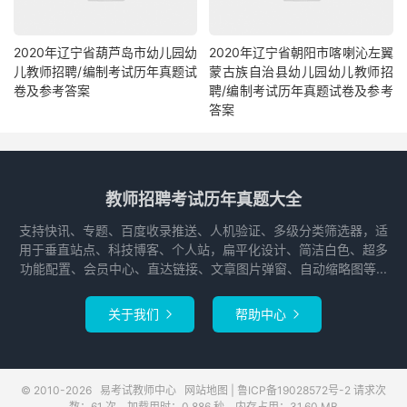
2020年辽宁省葫芦岛市幼儿园幼
2020年辽宁省朝阳市喀喇沁左翼
儿教师招聘/编制考试历年真题试
蒙古族自治县幼儿园幼儿教师招
卷及参考答案
聘/编制考试历年真题试卷及参考
答案
教师招聘考试历年真题大全
支持快讯、专题、百度收录推送、人机验证、多级分类筛选器，适
用于垂直站点、科技博客、个人站，扁平化设计、简洁白色、超多
功能配置、会员中心、直达链接、文章图片弹窗、自动缩略图等...
关于我们
帮助中心


© 2010-2026
易考试教师中心
网站地图
|
鲁ICP备19028572号-2
请求次
数：61 次，加载用时：0.886 秒，内存占用：31.60 MB