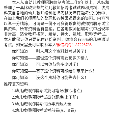
本人从事幼儿教师招聘编制考试工作
8年以上，总结和
整理了一套比较完整的幼儿教师招聘考试试题和资料，该资
料来自各地的幼儿教师编制招聘考试历年真题考试试卷中，
在加上我们老师团队的整理和各种渠道得来的资料。内容可
以说十分精炼，可谓是一份不可多得珍贵的教师招聘考试宝
典资料，所有资料含有答案。在各地教师招聘考试中出现率
非常高，适合教师招聘、编制、特岗、进城、职称等考试。
本人敢保证你只要记住这份资料，你将会有99%的几率通过
考试。如果需要可以联系本人
微信
/QQ：87226786
你可知道
——别人用这个资料就考过关了！
你可知道
——整理这个资料需要花多少精力
你可知道
——可以为你节约多少时间！
你可知道
——有了这个资料可能给你带来什么！
你可知道
——没这个资料你可能失去什么！
推荐复习资料：
1.幼儿教师招聘考试复习笔记(核心考点)
2.幼儿教师招聘考试高分题库(上下册)
3.幼儿教师招聘考试历年真题大全
4.幼儿教师招聘考试考前卷(A、B卷)