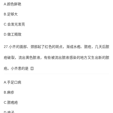
A.颜色鲜艳
B.足够大
C.会发光发亮
D.做工精致
27.小齐的面部、颈部起了红色的斑点，渐成水疱、脓疮，几天后脓
疮破裂，流出黄色脓液，有些被流出脓液感染的地方又生出新的脓
疮。小齐患的是【】
A.手足口病
B.麻疹
C.脓疱疮
D.痱子