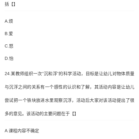
括【】
A.烦
B.爱
C.怒
D.怕
24.某教师组织一次“沉和浮”的科学活动，目标是让幼儿对物体质量
与沉浮之间的关系有一个感性的认识和了解，其活动内容是让幼儿
尝试把一个铁块放进水里观察沉浮，活动后大家对该活动提出了很
多的意见。该活动的主要问题在于【】
A.课程内容不确定