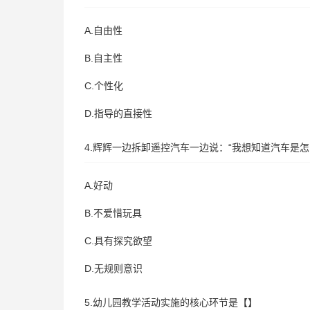
A.自由性
B.自主性
C.个性化
D.指导的直接性
4.辉辉一边拆卸遥控汽车一边说：“我想知道汽车是
A.好动
B.不爱惜玩具
C.具有探究欲望
D.无规则意识
5.幼儿园教学活动实施的核心环节是【】