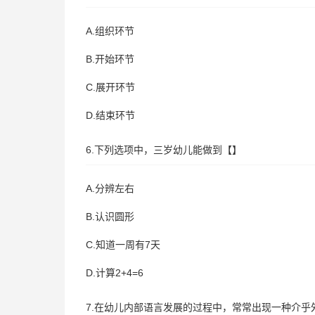
A.组织环节
B.开始环节
C.展开环节
D.结束环节
6.下列选项中，三岁幼儿能做到【】
A.分辨左右
B.认识圆形
C.知道一周有7天
D.计算2+4=6
7.在幼儿内部语言发展的过程中，常常出现一种介