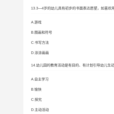
13.3—4岁的幼儿具有初步的书面表达愿望，如喜
A.游戏
B.图画和符号
C.书写方法
D.涂涂画画
14.幼儿园的教育活动是有目的、有计划引导幼儿生
A.自主学习
B.愉快
C.探究
D.主动活动