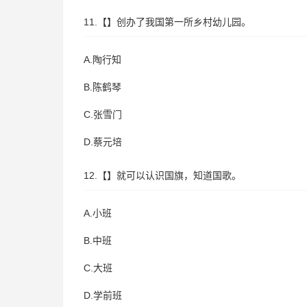
11.【】创办了我国第一所乡村幼儿园。
A.陶行知
B.陈鹤琴
C.张雪门
D.蔡元培
12.【】就可以认识国旗，知道国歌。
A.小班
B.中班
C.大班
D.学前班