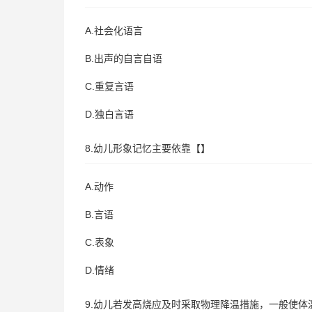
A.社会化语言
B.出声的自言自语
C.重复言语
D.独白言语
8.幼儿形象记忆主要依靠【】
A.动作
B.言语
C.表象
D.情绪
9.幼儿若发高烧应及时采取物理降温措施，一般使体