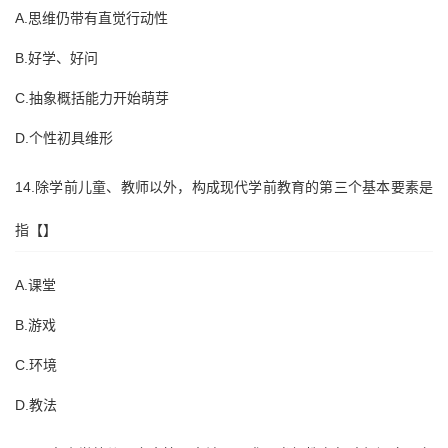
A.思维仍带有直觉行动性
B.好学、好问
C.抽象概括能力开始萌芽
D.个性初具维形
14.除学前儿童、教师以外，构成现代学前教育的第三个基本要素是
指【】
A.课堂
B.游戏
C.环境
D.教法