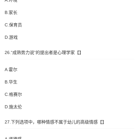
A.环境
B.家长
C.保育员
D.游戏
26.“成熟势力说”的提出者是心理学家【】
A.霍尔
B.华生
C.格赛尔
D.施太伦
27.下列选项中，哪种情感不属于幼儿的高级情感【】