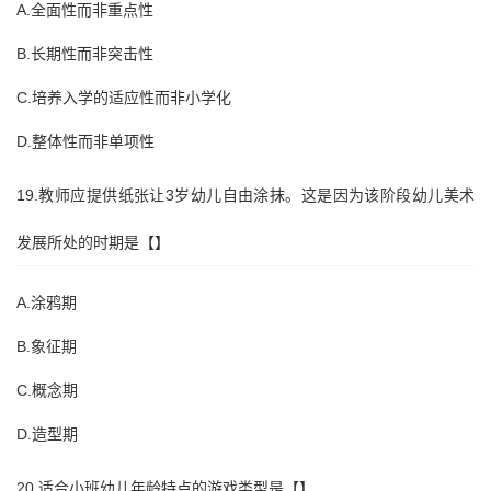
A.全面性而非重点性
B.长期性而非突击性
C.培养入学的适应性而非小学化
D.整体性而非单项性
19.教师应提供纸张让3岁幼儿自由涂抹。这是因为该阶段幼儿美术
发展所处的时期是【】
A.涂鸦期
B.象征期
C.概念期
D.造型期
20.适合小班幼儿年龄特点的游戏类型是【】