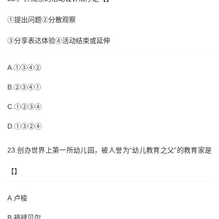
①提出问题②分散观察
③分享表达体验④活动结束或延伸
A.①③④②
B.②③④①
C.①②③④
D.①③②④
23.创办世界上第一所幼儿园，被人誉为“幼儿教育之父”的教育家是
【】
A.卢梭
B.福禄贝尔