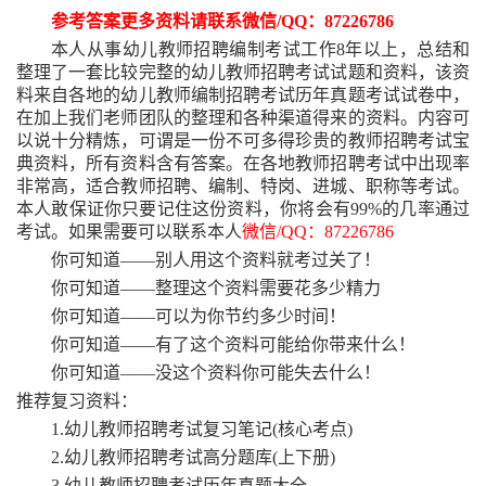
参考答案更多资料请联系微信
/QQ：87226786
本人从事幼儿教师招聘编制考试工作
8年以上，总结和
整理了一套比较完整的幼儿教师招聘考试试题和资料，该资
料来自各地的幼儿教师编制招聘考试历年真题考试试卷中，
在加上我们老师团队的整理和各种渠道得来的资料。内容可
以说十分精炼，可谓是一份不可多得珍贵的教师招聘考试宝
典资料，所有资料含有答案。在各地教师招聘考试中出现率
非常高，适合教师招聘、编制、特岗、进城、职称等考试。
本人敢保证你只要记住这份资料，你将会有99%的几率通过
考试。如果需要可以联系本人
微信
/QQ：87226786
你可知道
——别人用这个资料就考过关了！
你可知道
——整理这个资料需要花多少精力
你可知道
——可以为你节约多少时间！
你可知道
——有了这个资料可能给你带来什么！
你可知道
——没这个资料你可能失去什么！
推荐复习资料：
1.幼儿教师招聘考试复习笔记(核心考点)
2.幼儿教师招聘考试高分题库(上下册)
3.幼儿教师招聘考试历年真题大全