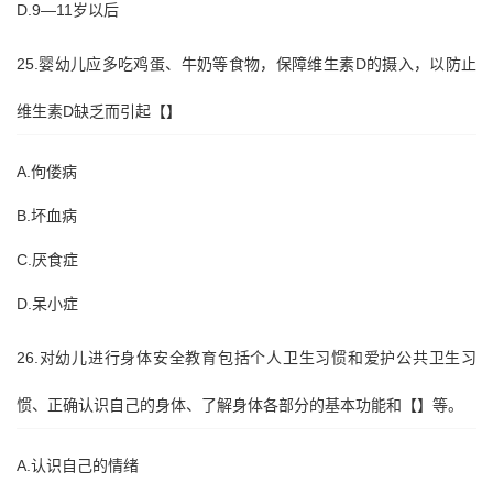
D.9—11岁以后
25.婴幼儿应多吃鸡蛋、牛奶等食物，保障维生素D的摄入，以防止
维生素D缺乏而引起【】
A.佝偻病
B.坏血病
C.厌食症
D.呆小症
26.对幼儿进行身体安全教育包括个人卫生习惯和爱护公共卫生习
惯、正确认识自己的身体、了解身体各部分的基本功能和【】等。
A.认识自己的情绪