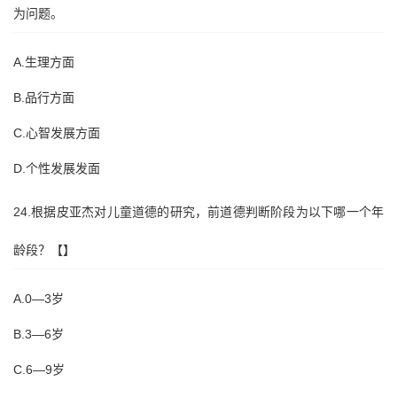
为问题。
A.生理方面
B.品行方面
C.心智发展方面
D.个性发展发面
24.根据皮亚杰对儿童道德的研究，前道德判断阶段为以下哪一个年
龄段？【】
A.0—3岁
B.3—6岁
C.6—9岁