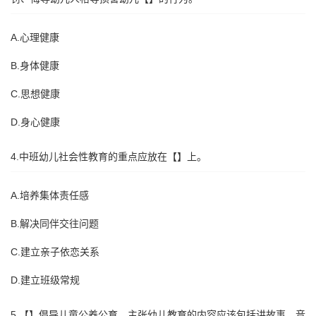
A.心理健康
B.身体健康
C.思想健康
D.身心健康
4.中班幼儿社会性教育的重点应放在【】上。
A.培养集体责任感
B.解决同伴交往问题
C.建立亲子依恋关系
D.建立班级常规
5.【】倡导儿童公养公育，主张幼儿教育的内容应该包括讲故事、音