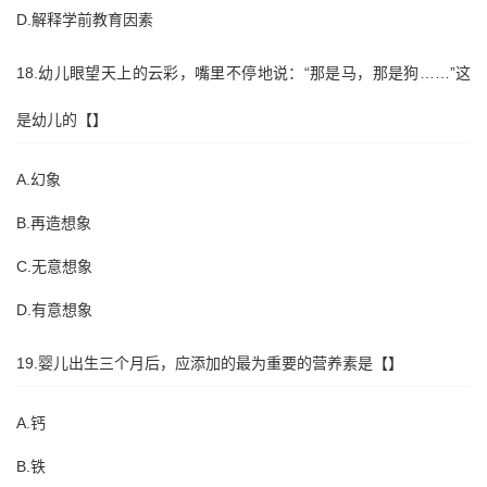
D.解释学前教育因素
18.幼儿眼望天上的云彩，嘴里不停地说：“那是马，那是狗……”这
是幼儿的【】
A.幻象
B.再造想象
C.无意想象
D.有意想象
19.婴儿出生三个月后，应添加的最为重要的营养素是【】
A.钙
B.铁