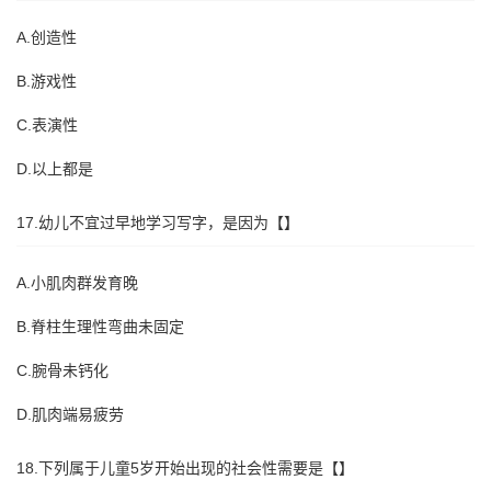
A.创造性
B.游戏性
C.表演性
D.以上都是
17.幼儿不宜过早地学习写字，是因为【】
A.小肌肉群发育晚
B.脊柱生理性弯曲未固定
C.腕骨未钙化
D.肌肉端易疲劳
18.下列属于儿童5岁开始出现的社会性需要是【】