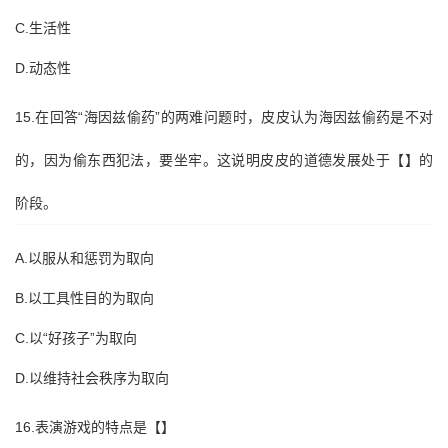
C.生活性
D.动态性
15.在回答“海因兹偷药”的两难问题时，皮皮认为海因兹偷药是不对
的，因为偷东西犯法，要坐牢。这说明皮皮的道德发展处于【】的
阶段。
A.以服从和惩罚为取向
B.以工具性目的为取向
C.以“好孩子”为取向
D.以维持社会秩序为取向
16.表演游戏的特点是【】