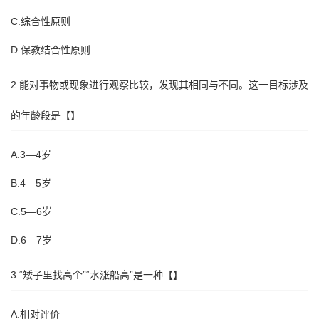
C.综合性原则
D.保教结合性原则
2.能对事物或现象进行观察比较，发现其相同与不同。这一目标涉及
的年龄段是【】
A.3—4岁
B.4—5岁
C.5—6岁
D.6—7岁
3.“矮子里找高个”“水涨船高”是一种【】
A.相对评价