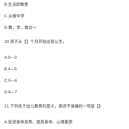
B.生活即教育
C.从做中学
D.教、学、做合一
20.孩子从【】个月开始出现认生。
A.0—3
B.4—5
C.5—6
D.6—7
21.下列关于幼儿教育的意义，表述不准确的一项是【】
A.促进身体发育，提高身体、心理素质