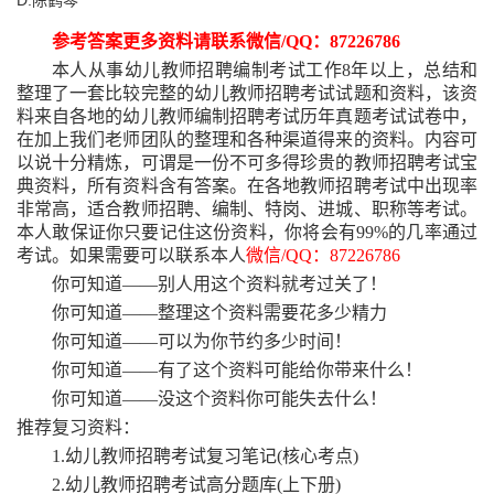
D.陈鹤琴
参考答案更多资料请联系微信
/QQ：87226786
本人从事幼儿教师招聘编制考试工作
8年以上，总结和
整理了一套比较完整的幼儿教师招聘考试试题和资料，该资
料来自各地的幼儿教师编制招聘考试历年真题考试试卷中，
在加上我们老师团队的整理和各种渠道得来的资料。内容可
以说十分精炼，可谓是一份不可多得珍贵的教师招聘考试宝
典资料，所有资料含有答案。在各地教师招聘考试中出现率
非常高，适合教师招聘、编制、特岗、进城、职称等考试。
本人敢保证你只要记住这份资料，你将会有99%的几率通过
考试。如果需要可以联系本人
微信
/QQ：87226786
你可知道
——别人用这个资料就考过关了！
你可知道
——整理这个资料需要花多少精力
你可知道
——可以为你节约多少时间！
你可知道
——有了这个资料可能给你带来什么！
你可知道
——没这个资料你可能失去什么！
推荐复习资料：
1.幼儿教师招聘考试复习笔记(核心考点)
2.幼儿教师招聘考试高分题库(上下册)