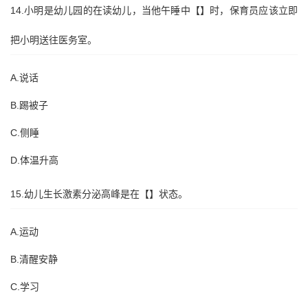
14.小明是幼儿园的在读幼儿，当他午睡中【】时，保育员应该立即
把小明送往医务室。
A.说话
B.踢被子
C.侧睡
D.体温升高
15.幼儿生长激素分泌高峰是在【】状态。
A.运动
B.清醒安静
C.学习