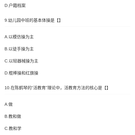
D.户籍档案
9.幼儿园中班的基本体操是【】
A.以模仿操为主
B.以徒手操为主
C.以轻器械操为主
D.棍棒操和红旗操
10.在陈鹤琴的“活教育”理论中，活教育方法的核心是【】
A.做
B.教和做
C.教和学