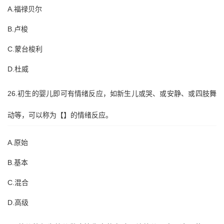
A.福禄贝尔
B.卢梭
C.蒙台梭利
D.杜威
26.初生的婴儿即可有情绪反应，如新生儿或哭、或安静、或四肢舞
动等，可以称为【】的情绪反应。
A.原始
B.基本
C.混合
D.高级