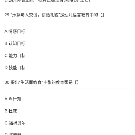
D.幼儿能说出第一批真正被理解的词(1岁左右)
29.“乐意与人交谈，讲话礼貌”是幼儿语言教育中的【】
A.情感目标
B.认知目标
C.能力目标
D.技能目标
30.提出“生活即教育”主张的教育家是【】
A.陶行知
B.杜威
C.福禄贝尔