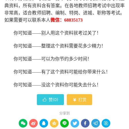
典资料，所有资料含有答案。
在
各地
教师招聘考试中
出现率
非常高，适合教师招聘、编制、特岗、进城、职称等考试。
如果需要可以联系本人
微信：
68835173
你可知道
——别人用这个资料就考过关了！
你可知道
——整理这个资料需要花多少精力
！
你可知道
——可以为你节约多少时间！
你可知道
——有了这个资料可能给你带来什么！
你可知道
——没这个资料你可能失去什么
！
赞(
0
)
打赏


分享到








