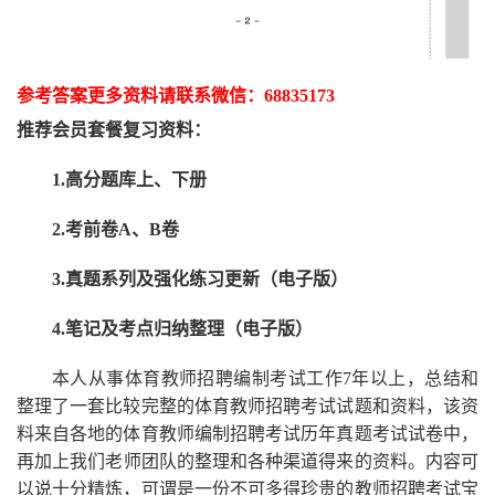
参考答案更多资
料请联系
微信：
68835173
推荐
会员套餐
复习资料：
1.高分题库上、下册
2.考前卷A、B卷
3.真题系列及强化练习更新（电子版）
4.笔记及考点归纳整理（电子版）
本人从事
体育
教师招聘编制考试工作
7
年以上，总结和
整理了一套比较完整的
体育
教师招聘考试试题和资料，该资
料来自各地的
体育
教师编制招聘考试
历年真题考试
试卷中，
再
加上我们
老师
团队的整理和各种渠道得来的资料。内容可
以说十分精炼，可谓是一份
不可多得
珍贵的教师
招聘
考试宝