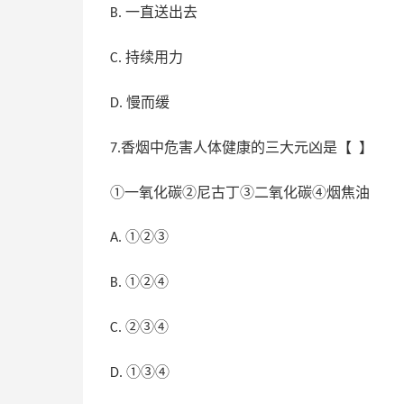
一直送出去
B.
持续用力
C.
慢而缓
D.
香烟中危害人体健康的三大元凶是【 】
7.
①一氧化碳②尼古丁③二氧化碳④烟焦油
①②③
A.
①②④
B.
②③④
C.
①③④
D.