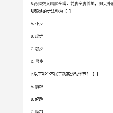
两腿交叉屈腿全蹲，前脚全脚着地，脚尖外
8.
脚跟处的步法称为【 】
仆步
A.
虚步
B.
歇步
C.
弓步
D.
以下哪个不属于跳高运动环节？【 】
9.
前蹬
A.
起跳
B.
助跑
C.