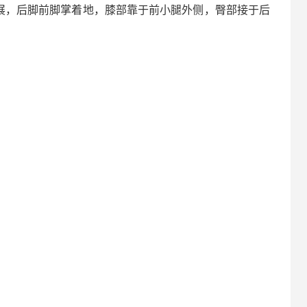
展，后脚前脚掌着地，膝部靠于前小腿外侧，臀部接于后