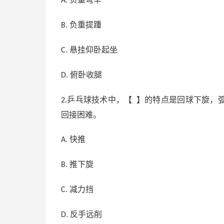
A.
负重提踵
B.
悬挂仰卧起坐
C.
俯卧收腿
D.
乒乓球技术中，【 】的特点是回球下旋，
2.
回接困难。
快推
A.
推下旋
B.
减力挡
C.
反手远削
D.