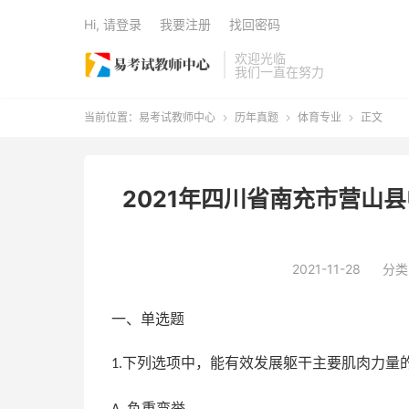
Hi, 请登录
我要注册
找回密码
欢迎光临
我们一直在努力
当前位置：
易考试教师中心
历年真题
体育专业
正文



2021年四川省南充市营山
2021-11-28
分类
一、单选题
下列选项中，能有效发展躯干主要肌肉力量的
1.
负重弯举