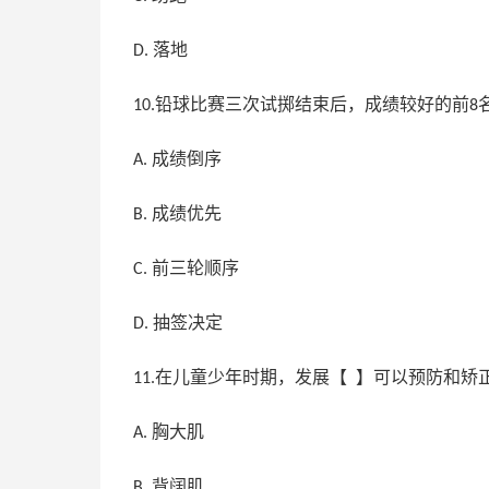
落地
D.
铅球比赛三次试掷结束后，成绩较好的前
10.
8
成绩倒序
A.
成绩优先
B.
前三轮顺序
C.
抽签决定
D.
在儿童少年时期，发展【 】可以预防和矫
11.
胸大肌
A.
背阔肌
B.