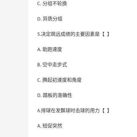
分组不轮换
C.
异质分组
D.
决定跳远成绩的主要因素是【 】
5.
助跑速度
A.
空中走步式
B.
腾起初速度和角度
C.
踏板的准确性
D.
排球在发飘球时击球的用力【 】
6.
短促突然
A.