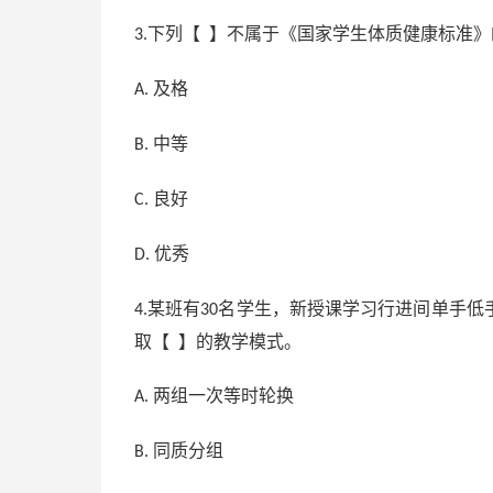
下列【 】不属于《国家学生体质健康标准》
3.
及格
A.
中等
B.
良好
C.
优秀
D.
某班有
名学生，新授课学习行进间单手低
4.
30
取【 】的教学模式。
两组一次等时轮换
A.
同质分组
B.