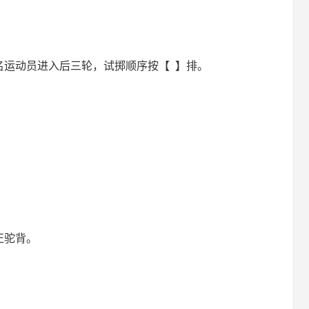
名运动员进入后三轮，试掷顺序按【 】排。
正驼背。