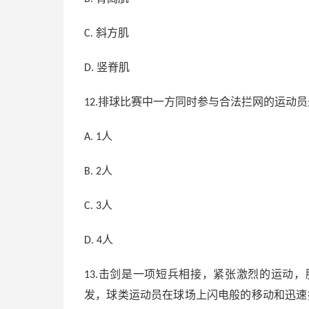
斜方肌
C.
竖脊肌
D.
排球比赛中一方同时参与合法拦网的运动员
12.
人
A. 1
人
B. 2
人
C. 3
人
D. 4
击剑是一项短兵相接，紧张激烈的运动，
13.
发，球类运动员在球场上闪电般的移动和迅速