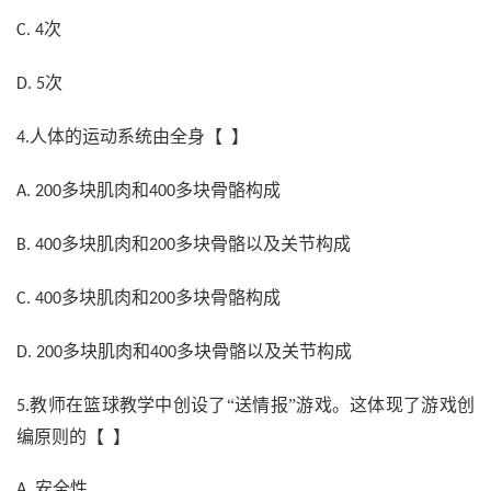
次
C. 4
次
D. 5
人体的运动系统由全身【 】
4.
多块肌肉和
多块骨骼构成
A. 200
400
多块肌肉和
多块骨骼以及关节构成
B. 400
200
多块肌肉和
多块骨骼构成
C. 400
200
多块肌肉和
多块骨骼以及关节构成
D. 200
400
教师在篮球教学中创设了“送情报”游戏。这体现了游戏创
5.
编原则的【 】
安全性
A.