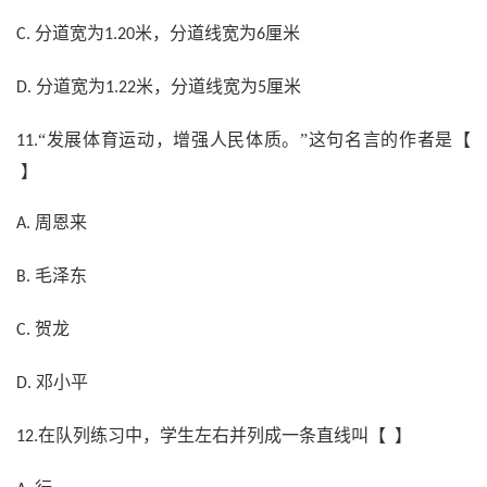
分道宽为
米，分道线宽为
厘米
C.
1.20
6
分道宽为
米，分道线宽为
厘米
D.
1.22
5
“发展体育运动，增强人民体质。”这句名言的作者是【
11.
】
周恩来
A.
毛泽东
B.
贺龙
C.
邓小平
D.
在队列练习中，学生左右并列成一条直线叫【 】
12.