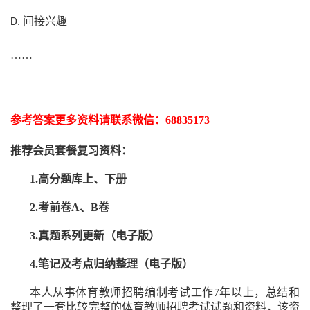
间接兴趣
D.
……
参考答案更多资
料请联系
微信：
68835173
推荐
会员套餐
复习资料：
1.高分题库上、下册
2.考前卷A、B卷
3.真题系列更新（电子版）
4.笔记及考点归纳整理（电子版）
本人从事
体育
教师招聘编制考试工作
7
年以上，总结和
整理了一套比较完整的
体育
教师招聘考试试题和资料，该资