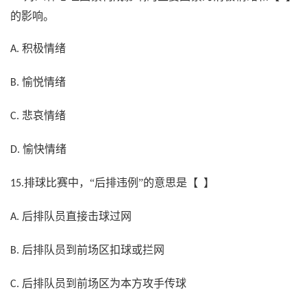
的影响。
积极情绪
A.
愉悦情绪
B.
悲哀情绪
C.
愉快情绪
D.
排球比赛中，“后排违例”的意思是【 】
15.
后排队员直接击球过网
A.
后排队员到前场区扣球或拦网
B.
后排队员到前场区为本方攻手传球
C.