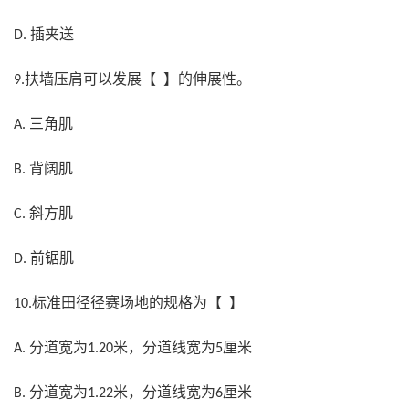
插夹送
D.
扶墙压肩可以发展【 】的伸展性。
9.
三角肌
A.
背阔肌
B.
斜方肌
C.
前锯肌
D.
标准田径径赛场地的规格为【 】
10.
分道宽为
米，分道线宽为
厘米
A.
1.20
5
分道宽为
米，分道线宽为
厘米
B.
1.22
6