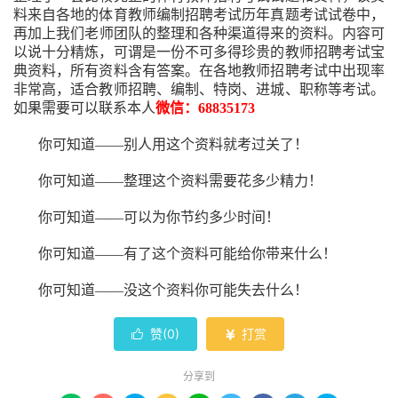
料来自各地的
体育
教师编制招聘考试
历年真题考试
试卷中，
再
加上我们
老师
团队的整理和各种渠道得来的资料。内容可
以说十分精炼，可谓是一份
不可多得
珍贵的教师
招聘
考试宝
典资料，所有资料含有答案。
在
各地
教师招聘考试中
出现率
非常高，适合教师招聘、编制、特岗、进城、职称等考试。
如果需要可以联系本人
微信：68835173
你可知道——别人用这个资料就考过关了！
你可知道——整理这个资料需要花多少精力
！
你可知道——可以为你节约多少时间！
你可知道——有了这个资料可能给你带来什么！
你可知道——没这个资料你可能失去什么
！
赞(
0
)
打赏


分享到