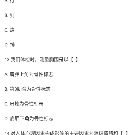
行
A.
列
B.
路
C.
排
D.
我们体检时，测量胸围是以【 】
13.
肩胛上角为骨性标志
A.
第
肋骨为骨性标志
B.
3
肩峰为骨性标志
C.
肩胛下角为骨性标志
D.
对人体心理因素构成影响的主要因素为消极情绪和【 】
14.