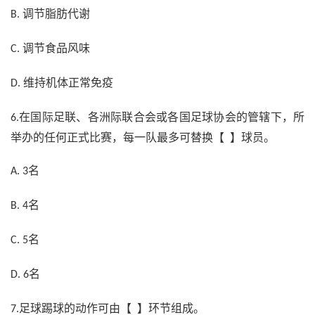
调节脂肪代谢
B.
调节食品风味
C.
维持机体正常免疫
D.
在国际足联、各洲际联合会或各国足球协会的管辖下，所
6.
举办的任何正式比赛，每一队最多可替换【 】球员。
名
A. 3
名
B. 4
名
C. 5
名
D. 6
足球踢球的动作可由【 】环节组成。
7.