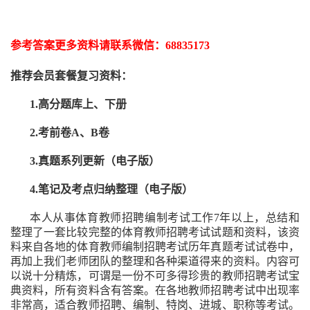
参考答案更多资
料请联系
微信：
68835173
推荐
会员套餐
复习资料：
1.高分题库上、下册
2.考前卷A、B卷
3.真题系列更新（电子版）
4.笔记及考点归纳整理（电子版）
本人从事
体育
教师招聘编制考试工作
7
年以上，总结和
整理了一套比较完整的
体育
教师招聘考试试题和资料，该资
料来自各地的
体育
教师编制招聘考试
历年真题考试
试卷中，
再
加上我们
老师
团队的整理和各种渠道得来的资料。内容可
以说十分精炼，可谓是一份
不可多得
珍贵的教师
招聘
考试宝
典资料，所有资料含有答案。
在
各地
教师招聘考试中
出现率
非常高，适合教师招聘、编制、特岗、进城、职称等考试。