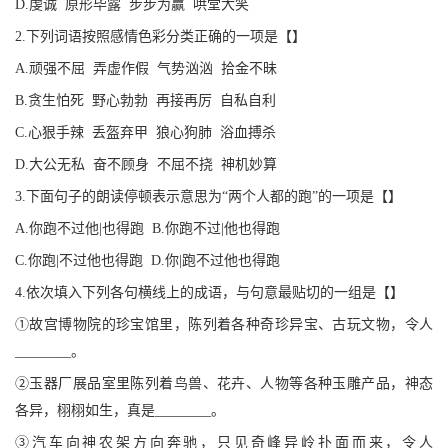
D.虔诚 原形毕露 步步为赢 哄堂大笑
2.下列词语按照感情色彩分类正确的一项是【】
A.顽强不屈 弄虚作假 气势汹汹 拾金不昧
B.贪生怕死 野心勃勃 再接再厉 自私自利
C.心狠手辣 丢盔弃甲 狼心狗肺 浴血搏杀
D.大公无私 奋不顾身 不屈不挠 神机妙算
3.下面句子的朗读停顿表示意思为“两个人都的跑”的一项是【】
A.你跑不过他|也得跑 B.你跑不过|他也得跑
C.你跑|不过他也得跑 D.你|跑不过他也得跑
4.依次填入下列各句横线上的成语，与句意最贴切的一组是【】
①故宫博物院的珍宝馆里，陈列着各种奇珍异宝、古玩文物，令人
________。
②玉器厂展品室里陈列着鸟兽、花卉、人物等各种玉雕产品，神态
各异，栩栩如生，真是________。
③汽车向神农架方向奔驰，只见奇峰异岭扑面而来，令人