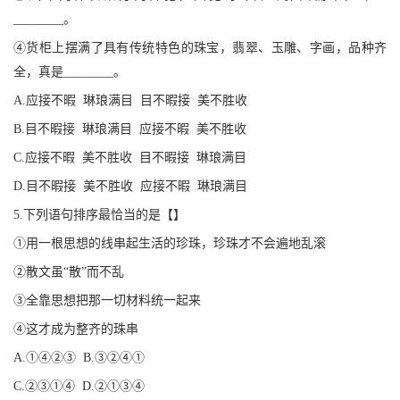
________。
④货柜上摆满了具有传统特色的珠宝，翡翠、玉雕、字画，品种齐
全，真是________。
A.应接不暇 琳琅满目 目不暇接 美不胜收
B.目不暇接 琳琅满目 应接不暇 美不胜收
C.应接不暇 美不胜收 目不暇接 琳琅满目
D.目不暇接 美不胜收 应接不暇 琳琅满目
5.下列语句排序最恰当的是【】
①用一根思想的线串起生活的珍珠，珍珠才不会遍地乱滚
②散文虽“散”而不乱
③全靠思想把那一切材料统一起来
④这才成为整齐的珠串
A.①④②③ B.③②④①
C.②③①④ D.②①③④