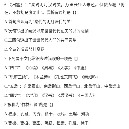
6.《出塞》：“秦时明月汉时关，万里长征人未还。但使龙城飞将
在，不教胡马度阴山”。赏析有误的是【】
A.首句应理解为“秦代的明月汉代的关”
B.次句写出了秦汉以来世世代代征夫的共同悲剧
C.三四句道出了世世代代人们的共同愿望
D.全诗的情调悲壮高昂
7.下列属于文化常识表述错误的一项是【】
A.“四书”：《论语》《周易》《大学》《中庸》
B.“乐府三绝”：《木兰诗》《孔雀东南飞》《秦妇吟>
C.“五岳”：东岳泰山、南岳衡山、西岳华山、北岳华山、中岳嵩山
D.“四史”：《史记》《汉书》《后汉书》《三国志》
8.被称为“竹林七贤”的是【】
A.嵇康、孔融、向秀、徐干、阮籍、王璨、刘祯
B.曹操、曹植、曹丕、阮籍、嵇康、孔融、徐干