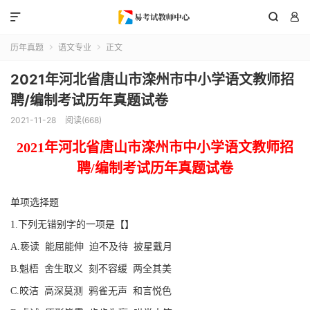



历年真题
语文专业
正文


2021年河北省唐山市滦州市中小学语文教师招
聘/编制考试历年真题试卷
2021-11-28
阅读(668)
2021
年
河北省唐山市滦州市
中
小学语文
教
师招
聘
/编制
考试
历年真题
试卷
单项选择题
1.下列无错别字的一项是【】
A.亵读 能屈能伸 迫不及待 披星戴月
B.魁梧 舍生取义 刻不容缓 两全其美
C.皎洁 高深莫测 鸦雀无声 和言悦色