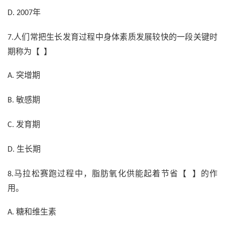
年
D. 2007
人们常把生长发育过程中身体素质发展较快的一段关键时
7.
期称为【 】
突增期
A.
敏感期
B.
发育期
C.
生长期
D.
马拉松赛跑过程中，脂肪氧化供能起着节省【 】的作
8.
用。
糖和维生素
A.