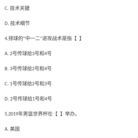
技术关键
C.
技术细节
D.
排球的“中一二”进攻战术是指【 】
4.
号传球给
号和
号
A. 2
3
4
号传球给
号和
号
B. 3
2
4
号传球给
号和
号
C. 1
2
3
号传球给
号和
号
D. 2
1
4
年男篮世界杯在【 】举办。
5.2019
美国
A.