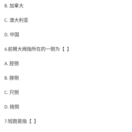
加拿大
B.
澳大利亚
C.
中国
D.
前臂大拇指所在的一侧为【 】
6.
胫侧
A.
腓侧
B.
尺侧
C.
桡侧
D.
短跑是指【 】
7.