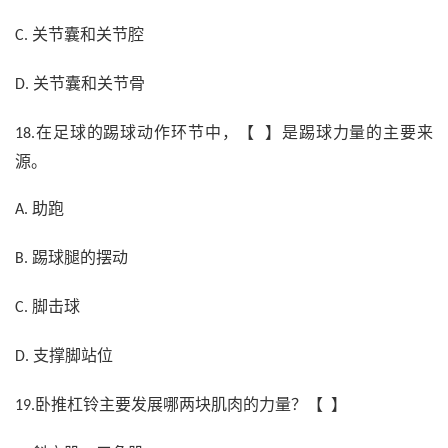
关节囊和关节腔
C.
关节囊和关节骨
D.
在足球的踢球动作环节中，【 】是踢球力量的主要来
18.
源。
助跑
A.
踢球腿的摆动
B.
脚击球
C.
支撑脚站位
D.
卧推杠铃主要发展哪两块肌肉的力量？【 】
19.