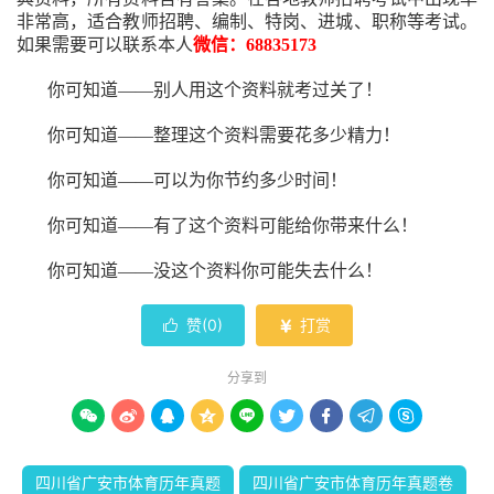
非常高，适合教师招聘、编制、特岗、进城、职称等考试。
如果需要可以联系本人
微信：68835173
你可知道——别人用这个资料就考过关了！
你可知道——整理这个资料需要花多少精力
！
你可知道——可以为你节约多少时间！
你可知道——有了这个资料可能给你带来什么！
你可知道——没这个资料你可能失去什么
！
赞(
0
)
打赏


分享到









四川省广安市体育历年真题
四川省广安市体育历年真题卷