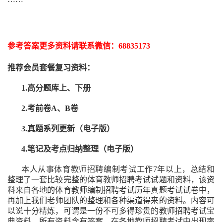
参考答案更多资
料请联系
微信：
68835173
推荐
会员套餐
复习资料：
1.高分题库上、下册
2.考前卷A、B卷
3.真题系列更新（电子版）
4.笔记及考点归纳整理（电子版）
本人从事
体育
教师招聘编制考试工作
7
年以上，总结和
整理了一套比较完整的
体育
教师招聘考试试题和资料，该资
料来自各地的
体育
教师编制招聘考试
历年真题考试
试卷中，
再
加上我们
老师
团队的整理和各种渠道得来的资料。内容可
以说十分精炼，可谓是一份
不可多得
珍贵的教师
招聘
考试宝
典资料，所有资料含有答案。
在
各地
教师招聘考试中
出现率