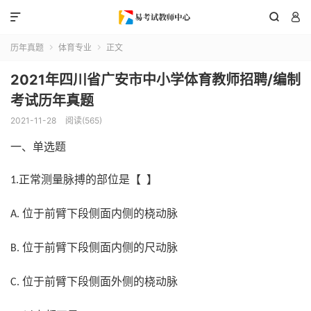



历年真题
体育专业
正文


2021年四川省广安市中小学体育教师招聘/编制
考试历年真题
2021-11-28
阅读(565)
一、单选题
正常测量脉搏的部位是【 】
1.
位于前臂下段侧面内侧的桡动脉
A.
位于前臂下段侧面内侧的尺动脉
B.
位于前臂下段侧面外侧的桡动脉
C.