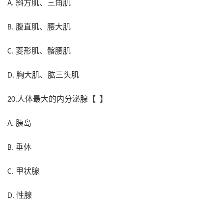
斜方肌、三角肌
A.
腹直肌、腰大肌
B.
菱形肌、髂腰肌
C.
胸大肌、肱三头肌
D.
人体最大的内分泌腺【 】
20.
胰岛
A.
垂体
B.
甲状腺
C.
性腺
D.
……