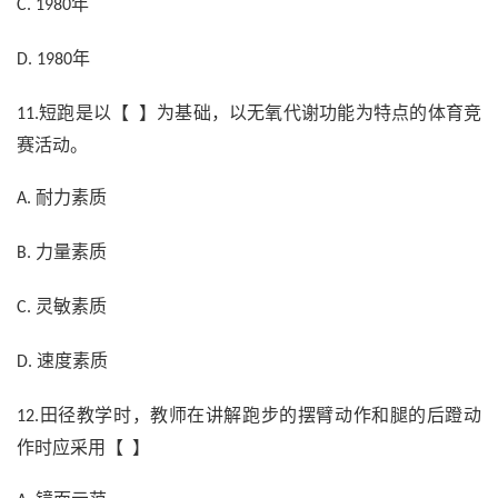
年
C. 1980
年
D. 1980
短跑是以【 】为基础，以无氧代谢功能为特点的体育竞
11.
赛活动。
耐力素质
A.
力量素质
B.
灵敏素质
C.
速度素质
D.
田径教学时，教师在讲解跑步的摆臂动作和腿的后蹬动
12.
作时应采用【 】