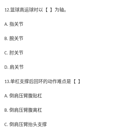
篮球高运球时以【 】为轴。
12.
指关节
A.
腕关节
B.
肘关节
C.
肩关节
D.
单杠支撑后回环的动作难点是【 】
13.
倒肩压臂腹贴杠
A.
倒肩压臂腹离杠
B.
倒肩压臂抬头支撑
C.