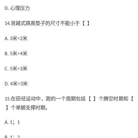
心理压力
D.
背越式跳高垫子的尺寸不能小于【 】
14.
米×
米
A. 3
2
米×
米
B. 5
4
米×
米
C. 5
3
米×
米
D. 4
3
在田径运动中，跑的一个周期包括【 】个腾空时期和【
15.
】个单脚支撑时期。
；
A. 1
1
；
B. 1
2