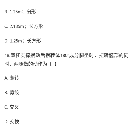
；扇形
B. 1.25m
；长方形
C. 2.135m
；长方形
D. 1.25m
双杠支撑摆动后摆转体
°成分腿坐时，扭转髋部的同
18.
180
时，两腿做的动作为【 】
翻转
A.
剪绞
B.
交叉
C.
交换
D.