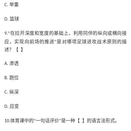
举重
C.
篮球
D.
“在拉开深度和宽度的基础上，利用同伴的纵向或横向接
9.
应，实现向前场的推进”是对哪项足球进攻战术原则的描
述？【 】
渗透
A.
跑位
B.
纵深
C.
应变
D.
体育课中的“一句话评价”是一种【 】的语言法形式。
10.