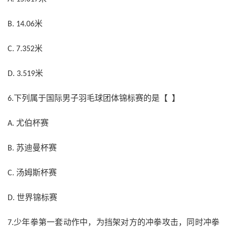
米
B. 14.06
米
C. 7.352
米
D. 3.519
下列属于国际男子羽毛球团体锦标赛的是【 】
6.
尤伯杯赛
A.
苏迪曼杯赛
B.
汤姆斯杯赛
C.
世界锦标赛
D.
少年拳第一套动作中，为挡架对方的冲拳攻击，同时冲拳
7.