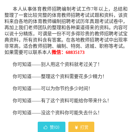
本人从事
体育
教师招聘编制考试工作
7
年以上，总结和
整理了一套比较完整的
体育
教师招聘考试试题和资料，该资
料来自各地的
体育
教师编制招聘考试
历年真题考试
试卷中，
再
加上我们
老师
团队的整理和各种渠道得来的资料。内容可
以说十分精炼，可谓是一份
不可多得
珍贵的教师
招聘
考试宝
典资料，所有资料含有答案。
在
各地
教师招聘考试中
出现率
非常高，适合教师招聘、编制、特岗、进城、职称等考试。
如果需要可以联系本人
微信：68835173
你可知道——别人用这个资料就考过关了！
你可知道——整理这个资料需要花多少精力
！
你可知道——可以为你节约多少时间！
你可知道——有了这个资料可能给你带来什么！
你可知道——没这个资料你可能失去什么
！
赞(
0
)
打赏

