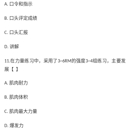
口令和指示
A.
口头评定成绩
B.
口头汇报
C.
讲解
D.
在力量练习中，采用了
的强度
组练习，主要发
11.
3~6RM
3~4
展【 】
肌肉耐力
A.
肌肉体积
B.
肌肉最大力量
C.
爆发力
D.