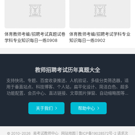
体育教师考编/招聘考试真题试卷
体育教师考编/招聘考试学科专业
学科专业知识每日一练0908
知识每日一练0902
教师招聘考试历年真题大全
支持快讯、专题、百度收录推送、人机验证、多级分类筛选器，适
用于垂直站点、科技博客、个人站，扁平化设计、简洁白色、超多
功能配置、会员中心、直达链接、文章图片弹窗、自动缩略图等...
关于我们
帮助中心


© 2010-2026
易考试教师中心
网站地图
|
鲁ICP备19028572号-2
请求次