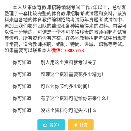
本人从事
体育
教师招聘编制考试工作
7
年以上，总结和
整理了一套比较完整的
体育
教师招聘考试试题和资料，该资
料来自各地的
体育
教师编制招聘考试
历年真题考试
试卷中，
再
加上我们
老师
团队的整理和各种渠道得来的资料。内容可
以说十分精炼，可谓是一份
不可多得
珍贵的教师
招聘
考试宝
典资料，所有资料含有答案。
在
各地
教师招聘考试中
出现率
非常高，适合教师招聘、编制、特岗、进城、职称等考试。
如果需要可以联系本人
微信：68835173
你可知道——别人用这个资料就考过关了！
你可知道——整理这个资料需要花多少精力
！
你可知道——可以为你节约多少时间！
你可知道——有了这个资料可能给你带来什么！
你可知道——没这个资料你可能失去什么
！
赞(
0
)
打赏

