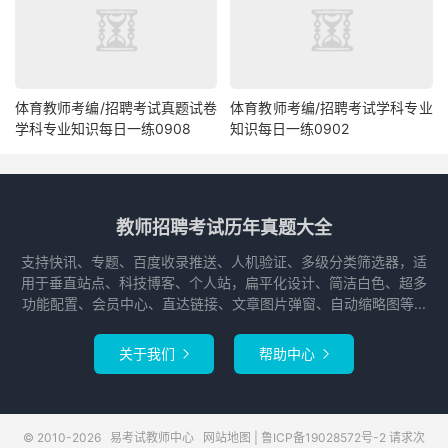
体育教师考编/招聘考试真题试卷
体育教师考编/招聘考试学科专业
学科专业知识每日一练0908
知识每日一练0902
教师招聘考试历年真题大全
支持快讯、专题、百度收录推送、人机验证、多级分类筛选器，适
用于垂直站点、科技博客、个人站，扁平化设计、简洁白色、超多
功能配置、会员中心、直达链接、文章图片弹窗、自动缩略图等...
关于我们
帮助中心


© 2010-2026
易考试教师中心
网站地图
|
鲁ICP备19028572号-2
请求次