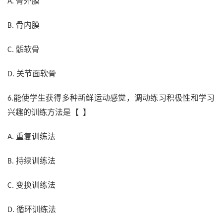
骨外膜
A.
骨内膜
B.
骺软骨
C.
关节面软骨
D.
能使学生获得多种新鲜运动感觉，调动练习积极性和学习
6.
兴趣的训练方法是【 】
重复训练法
A.
持续训练法
B.
变换训练法
C.
循环训练法
D.