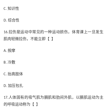
知识性
C.
综合性
D.
拉伤是运动中常见的一种运动损伤，体育课上一旦发生
16.
肌肉轻微拉伤，不能立即【 】
按摩
A.
冷敷
B.
抬高肢体
C.
加压包扎
D.
人体固有的吸气肌为膈肌和肋间外肌，以膈肌运动为主
17.
的呼吸运动称为【 】