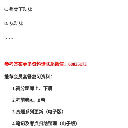
锁骨下动脉
C.
肱动脉
D.
……
参考答案更多资
料请联系
微信：
68835173
推荐
会员套餐
复习资料：
1.高分题库上、下册
2.考前卷A、B卷
3.真题系列更新（电子版）
4.笔记及考点归纳整理（电子版）